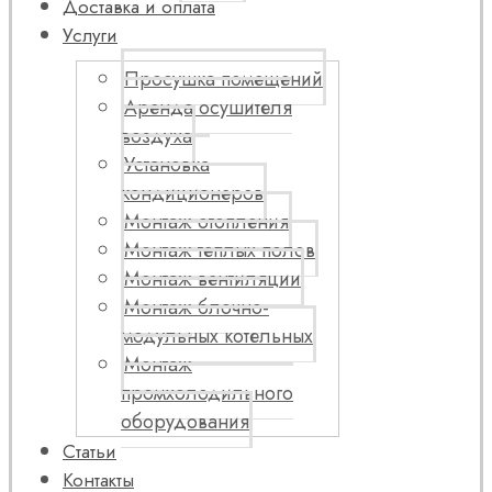
Доставка и оплата
Услуги
Просушка помещений
Аренда осушителя
воздуха
Установка
кондиционеров
Монтаж отопления
Монтаж теплых полов
Монтаж вентиляции
Монтаж блочно-
модульных котельных
Монтаж
промхолодильного
оборудования
Статьи
Контакты