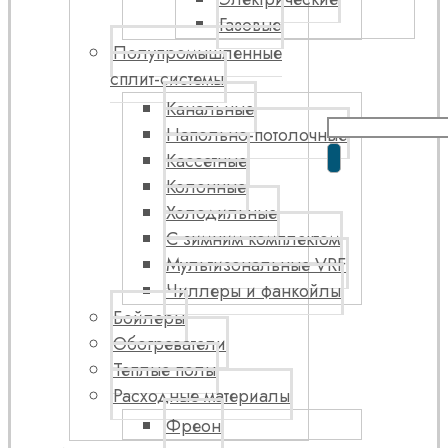
Газовые
Полупромышленные
сплит-системы
Канальные
Напольно-потолочные
Кассетные
Колонные
Холодильные
С зимним комплектом
Мультизональные VRF
Чиллеры и фанкойлы
Бойлеры
Обогреватели
Теплые полы
Расходные материалы
Фреон