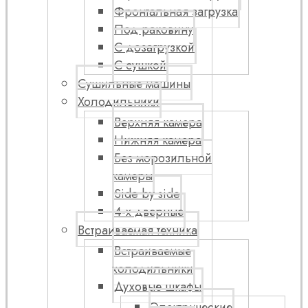
Фронтальная загрузка
Под раковину
С дозагрузкой
С сушкой
Сушильные машины
Холодильники
Верхняя камера
Нижняя камера
Без морозильной
камеры
Side by side
4-х дверные
Встраиваемая техника
Встраиваемые
холодильники
Духовые шкафы
Электрические