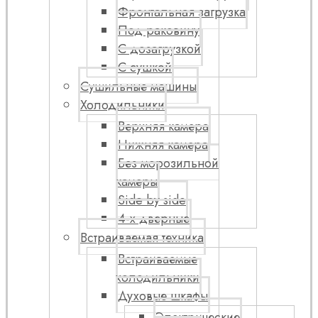
Фронтальная загрузка
Под раковину
С дозагрузкой
С сушкой
Сушильные машины
Холодильники
Верхняя камера
Нижняя камера
Без морозильной
камеры
Side by side
4-х дверные
Встраиваемая техника
Встраиваемые
холодильники
Духовые шкафы
Электрические