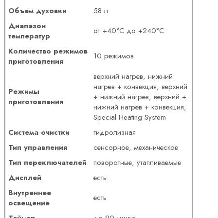
Объем духовки
58 л
Диапазон
от +40°С до +240°С
температур
Количество режимов
10 режимов
приготовления
верхний нагрев, нижний
нагрев + конвекция, верхний
Режимы
+ нижний нагрев, верхний +
приготовления
нижний нагрев + конвекция,
Special Heating System
Система очистки
гидролизная
Тип управления
сенсорное, механическое
Тип переключателей
поворотные, утапливаемые
Дисплей
есть
Внутреннее
есть
освещение
Таймер
до 90 минут