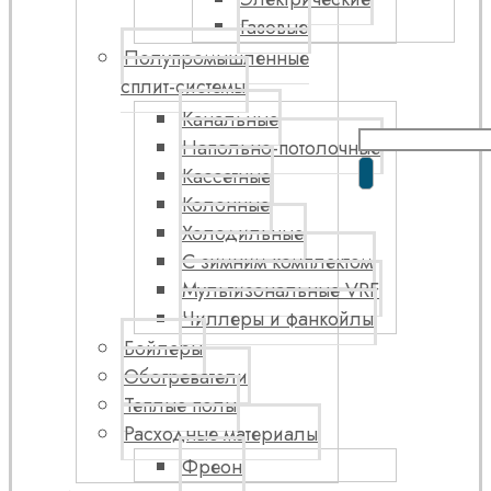
Газовые
Полупромышленные
сплит-системы
Канальные
Напольно-потолочные
Кассетные
Колонные
Холодильные
С зимним комплектом
Мультизональные VRF
Чиллеры и фанкойлы
Бойлеры
Обогреватели
Теплые полы
Расходные материалы
Фреон