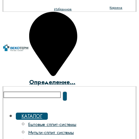
Корзина
Избранное
Определение...
КАТАЛОГ
Бытовые сплит-системы
Мульти-сплит системы