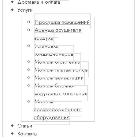
Доставка и оплата
Услуги
Просушка помещений
Аренда осушителя
воздуха
Установка
кондиционеров
Монтаж отопления
Монтаж теплых полов
Монтаж вентиляции
Монтаж блочно-
модульных котельных
Монтаж
промхолодильного
оборудования
Статьи
Контакты