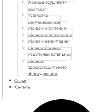
Аренда осушителя
воздуха
Установка
кондиционеров
Монтаж отопления
Монтаж теплых полов
Монтаж вентиляции
Монтаж блочно-
модульных котельных
Монтаж
промхолодильного
оборудования
Статьи
Контакты