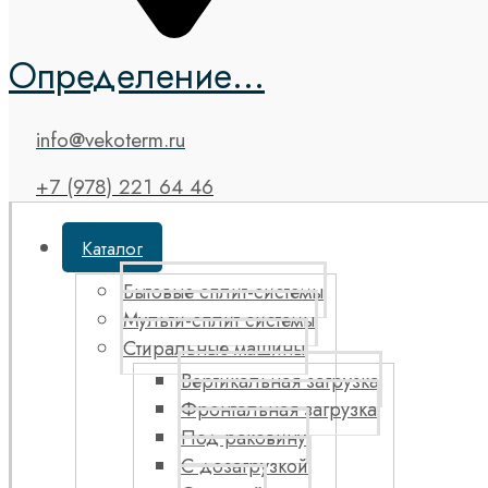
Определение...
info@vekoterm.ru
+7 (978) 221 64 46
Каталог
Бытовые сплит-системы
Мульти-сплит системы
Стиральные машины
Вертикальная загрузка
Фронтальная загрузка
Под раковину
С дозагрузкой