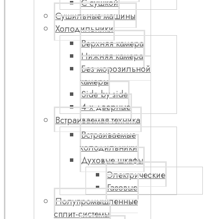
С сушкой
Сушильные машины
Холодильники
Верхняя камера
Нижняя камера
Без морозильной
камеры
Side by side
4-х дверные
Встраиваемая техника
Встраиваемые
холодильники
Духовые шкафы
Электрические
Газовые
Полупромышленные
сплит-системы