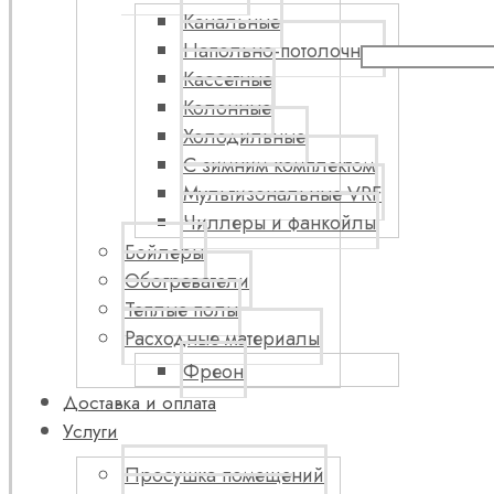
Канальные
Напольно-потолочные
Кассетные
Колонные
Холодильные
С зимним комплектом
Мультизональные VRF
Чиллеры и фанкойлы
Бойлеры
Обогреватели
Теплые полы
Расходные материалы
Фреон
Доставка и оплата
Услуги
Просушка помещений