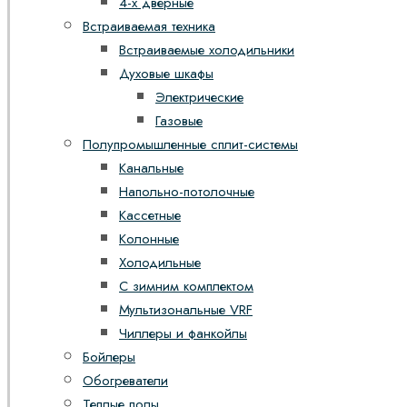
4-х дверные
Встраиваемая техника
Встраиваемые холодильники
Духовые шкафы
Электрические
Газовые
Полупромышленные сплит-системы
Канальные
Напольно-потолочные
Кассетные
Колонные
Холодильные
С зимним комплектом
Мультизональные VRF
Чиллеры и фанкойлы
Бойлеры
Обогреватели
Теплые полы