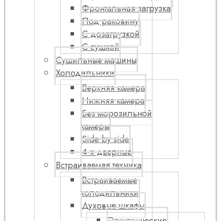
Фронтальная загрузка
Под раковину
С дозагрузкой
С сушкой
Сушильные машины
Холодильники
Верхняя камера
Нижняя камера
Без морозильной
камеры
Side by side
4-х дверные
Встраиваемая техника
Встраиваемые
холодильники
Духовые шкафы
Электрические