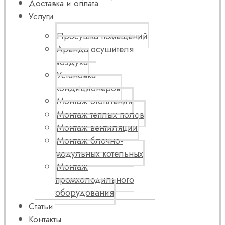
Доставка и оплата
Услуги
Просушка помещений
Аренда осушителя
воздуха
Установка
кондиционеров
Монтаж отопления
Монтаж теплых полов
Монтаж вентиляции
Монтаж блочно-
модульных котельных
Монтаж
промхолодильного
оборудования
Статьи
Контакты