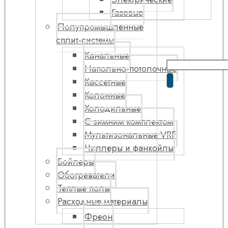
Газовые
Полупромышленные
сплит-системы
Канальные
Напольно-потолочные
Кассетные
Колонные
Холодильные
С зимним комплектом
Мультизональные VRF
Чиллеры и фанкойлы
Бойлеры
Обогреватели
Теплые полы
Расходные материалы
Фреон