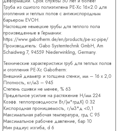
деформаций. Срок службы 50 лет и более!
Труба из сшитого полиэтилена PE-Xc 16×2.0 для
отопления и теплых полов с антикислородным
барьером EVOH.
Настоящие немецкие трубы для теплого пола
произведенные в Германии:
https://www.gabotherm.de/en/products/pe-xc-pipe/
Производитель: Gabo Systemtechnik GmbH, Am
Schaidweg 7, 94559 Niederwinkling, Germany.
Технические характеристики труб для теплых полов
и отопления PE-Xc Gabotherm:
Внешний диаметр и толщина стенки, мм – 16 х 2,0
Плотность, кг/м3 – 945
Степень сшивки не менее, % 63
Предельное усилие на растяжение Н/мм 224
Коэфф. теплопроводности Вт/(м*грдК) 0.32
Кислородная проницаемость, г/м3*д <0,1
Максимальная рабочая температура, грд С 95
Максимальное рабочее давление, бар 10
Мин радиус изгиба, d 6