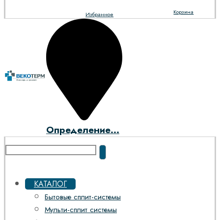
Корзина
Избранное
Определение...
КАТАЛОГ
Бытовые сплит-системы
Мульти-сплит системы