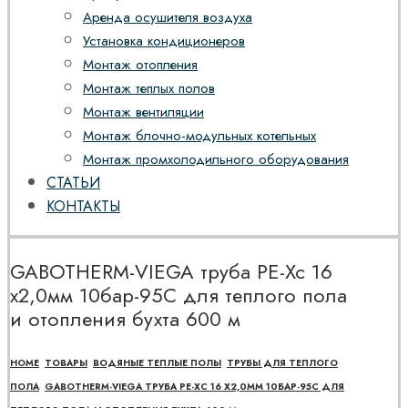
Аренда осушителя воздуха
Установка кондиционеров
Монтаж отопления
Монтаж теплых полов
Монтаж вентиляции
Монтаж блочно-модульных котельных
Монтаж промхолодильного оборудования
СТАТЬИ
КОНТАКТЫ
GABOTHERM-VIEGA труба PE-Xc 16
х2,0мм 10бар-95С для теплого пола
и отопления бухта 600 м
HOME
ТОВАРЫ
ВОДЯНЫЕ ТЕПЛЫЕ ПОЛЫ
ТРУБЫ ДЛЯ ТЕПЛОГО
ПОЛА
GABOTHERM-VIEGA ТРУБА PE-XC 16 Х2,0ММ 10БАР-95С ДЛЯ