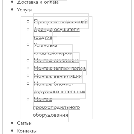
Доставка и оплата
Услуги
Просушка помещений
Аренда осушителя
воздуха
Установка
кондиционеров
Монтаж отопления
Монтаж теплых полов
Монтаж вентиляции
Монтаж блочно-
модульных котельных
Монтаж
промхолодильного
оборудования
Статьи
Контакты