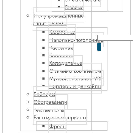
Газовые
Полупромышленные
сплит-системы
Канальные
Напольно-потолочные
Кассетные
Колонные
Холодильные
С зимним комплектом
Мультизональные VRF
Чиллеры и фанкойлы
Бойлеры
Обогреватели
Теплые полы
Расходные материалы
Фреон