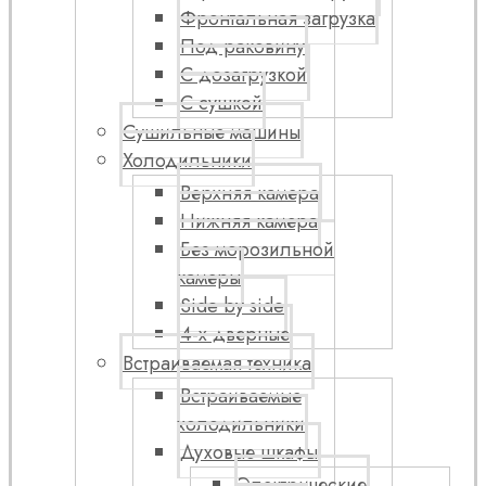
Фронтальная загрузка
Под раковину
С дозагрузкой
С сушкой
Сушильные машины
Холодильники
Верхняя камера
Нижняя камера
Без морозильной
камеры
Side by side
4-х дверные
Встраиваемая техника
Встраиваемые
холодильники
Духовые шкафы
Электрические