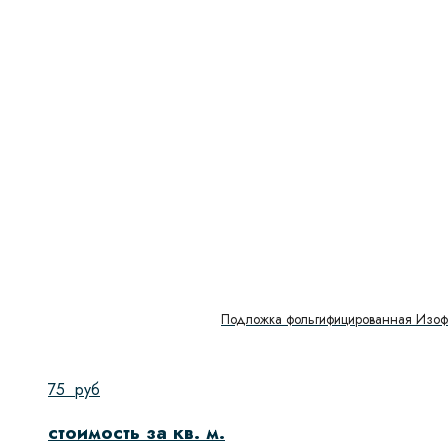
Подложка фольгифицированная Изоф
75
руб
стоимость за кв. м.