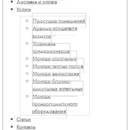
Доставка и оплата
Услуги
Просушка помещений
Аренда осушителя
воздуха
Установка
кондиционеров
Монтаж отопления
Монтаж теплых полов
Монтаж вентиляции
Монтаж блочно-
модульных котельных
Монтаж
промхолодильного
оборудования
Статьи
Контакты