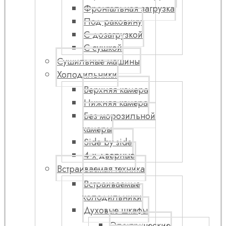
Фронтальная загрузка
Под раковину
С дозагрузкой
С сушкой
Сушильные машины
Холодильники
Верхняя камера
Нижняя камера
Без морозильной
камеры
Side by side
4-х дверные
Встраиваемая техника
Встраиваемые
холодильники
Духовые шкафы
Электрические