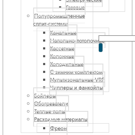
Газовые
Полупромышленные
сплит-системы
Канальные
Напольно-потолочные
Кассетные
Колонные
Холодильные
С зимним комплектом
Мультизональные VRF
Чиллеры и фанкойлы
Бойлеры
Обогреватели
Теплые полы
Расходные материалы
Фреон