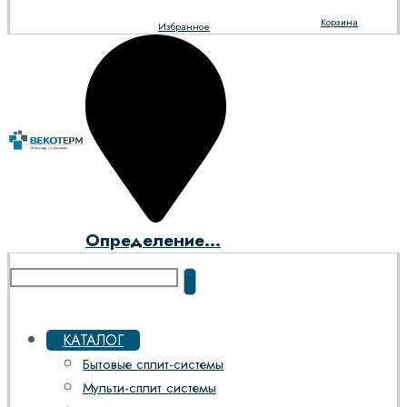
Корзина
Избранное
Определение...
КАТАЛОГ
Бытовые сплит-системы
Мульти-сплит системы