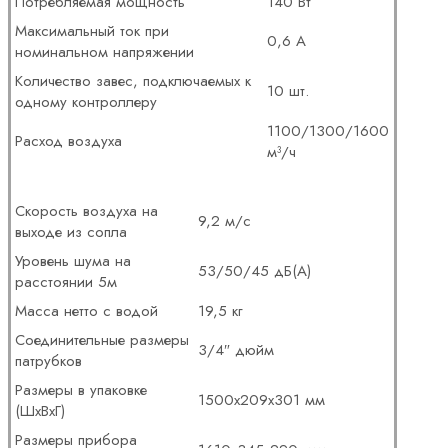
Потребляемая мощность
140 Вт
Максимальный ток при
0,6 А
номинальном напряжении
Количество завес, подключаемых к
10 шт.
одному контроллеру
1100/1300/1600
Расход воздуха
м³/ч
Скорость воздуха на
9,2 м/с
выходе из сопла
Уровень шума на
53/50/45 дБ(А)
расстоянии 5м
Масса нетто с водой
19,5 кг
Соединительные размеры
3/4″ дюйм
патрубков
Размеры в упаковке
1500х209х301 мм
(ШхВхГ)
Размеры прибора