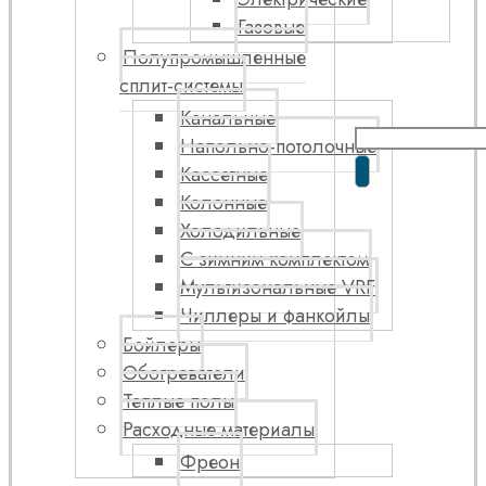
Газовые
Полупромышленные
сплит-системы
Канальные
Напольно-потолочные
Кассетные
Колонные
Холодильные
С зимним комплектом
Мультизональные VRF
Чиллеры и фанкойлы
Бойлеры
Обогреватели
Теплые полы
Расходные материалы
Фреон