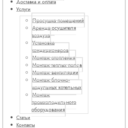
Доставка и оплата
Услуги
Просушка помещений
Аренда осушителя
воздуха
Установка
кондиционеров
Монтаж отопления
Монтаж теплых полов
Монтаж вентиляции
Монтаж блочно-
модульных котельных
Монтаж
промхолодильного
оборудования
Статьи
Контакты