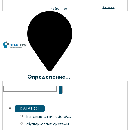
Корзина
Избранное
Определение...
КАТАЛОГ
Бытовые сплит-системы
Мульти-сплит системы