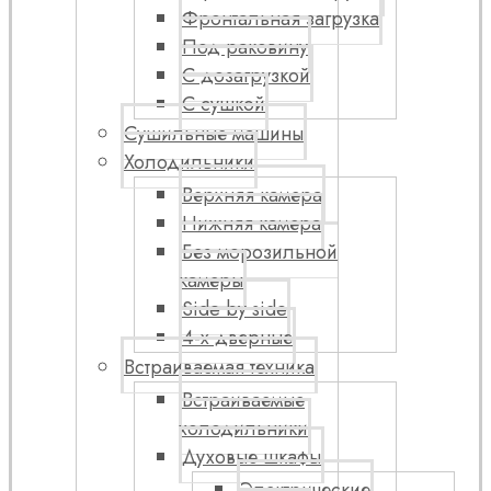
Фронтальная загрузка
Под раковину
С дозагрузкой
С сушкой
Сушильные машины
Холодильники
Верхняя камера
Нижняя камера
Без морозильной
камеры
Side by side
4-х дверные
Встраиваемая техника
Встраиваемые
холодильники
Духовые шкафы
Электрические