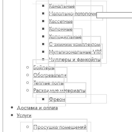
Канальные
Напольно-потолочные
Кассетные
Колонные
Холодильные
С зимним комплектом
Мультизональные VRF
Чиллеры и фанкойлы
Бойлеры
Обогреватели
Теплые полы
Расходные материалы
Фреон
Доставка и оплата
Услуги
Просушка помещений