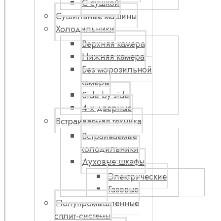
С сушкой
Сушильные машины
Холодильники
Верхняя камера
Нижняя камера
Без морозильной
камеры
Side by side
4-х дверные
Встраиваемая техника
Встраиваемые
холодильники
Духовые шкафы
Электрические
Газовые
Полупромышленные
сплит-системы