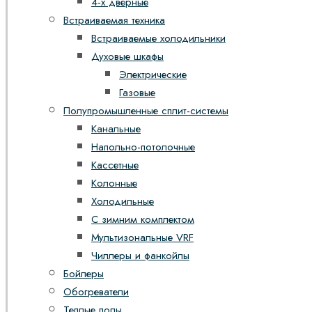
4-х дверные
Встраиваемая техника
Встраиваемые холодильники
Духовые шкафы
Электрические
Газовые
Полупромышленные сплит-системы
Канальные
Напольно-потолочные
Кассетные
Колонные
Холодильные
С зимним комплектом
Мультизональные VRF
Чиллеры и фанкойлы
Бойлеры
Обогреватели
Теплые полы