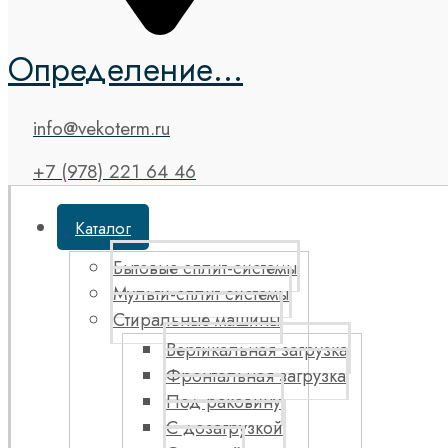
Определение...
info@vekoterm.ru
+7 (978) 221 64 46
Каталог
Бытовые сплит-системы
Мульти-сплит системы
Стиральные машины
Вертикальная загрузка
Фронтальная загрузка
Под раковину
С дозагрузкой