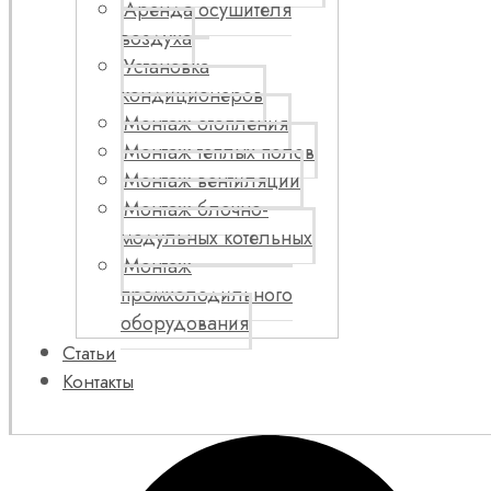
Аренда осушителя
воздуха
Установка
кондиционеров
Монтаж отопления
Монтаж теплых полов
Монтаж вентиляции
Монтаж блочно-
модульных котельных
Монтаж
промхолодильного
оборудования
Статьи
Контакты