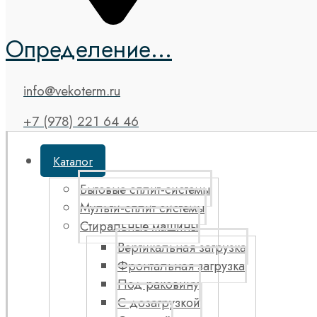
Определение...
info@vekoterm.ru
+7 (978) 221 64 46
Каталог
Бытовые сплит-системы
Мульти-сплит системы
Стиральные машины
Вертикальная загрузка
Фронтальная загрузка
Под раковину
С дозагрузкой