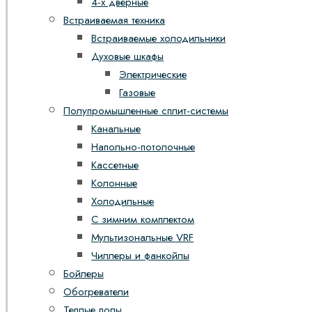
4-х дверные
Встраиваемая техника
Встраиваемые холодильники
Духовые шкафы
Электрические
Газовые
Полупромышленные сплит-системы
Канальные
Напольно-потолочные
Кассетные
Колонные
Холодильные
С зимним комплектом
Мультизональные VRF
Чиллеры и фанкойлы
Бойлеры
Обогреватели
Теплые полы