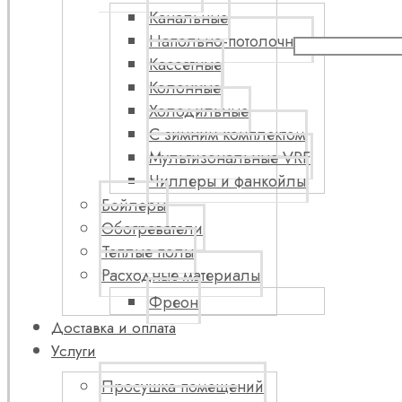
Канальные
Напольно-потолочные
Кассетные
Колонные
Холодильные
С зимним комплектом
Мультизональные VRF
Чиллеры и фанкойлы
Бойлеры
Обогреватели
Теплые полы
Расходные материалы
Фреон
Доставка и оплата
Услуги
Просушка помещений