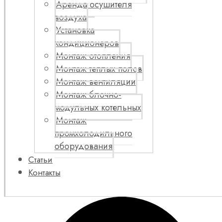
Аренда осушителя
воздуха
Установка
кондиционеров
Монтаж отопления
Монтаж теплых полов
Монтаж вентиляции
Монтаж блочно-
модульных котельных
Монтаж
промхолодильного
оборудования
Статьи
Контакты