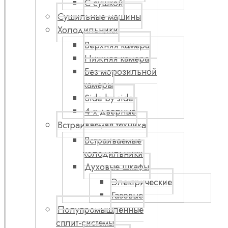
С сушкой
Сушильные машины
Холодильники
Верхняя камера
Нижняя камера
Без морозильной
камеры
Side by side
4-х дверные
Встраиваемая техника
Встраиваемые
холодильники
Духовые шкафы
Электрические
Газовые
Полупромышленные
сплит-системы