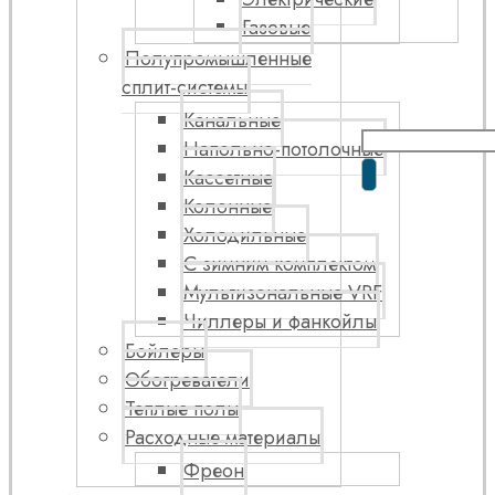
Газовые
Полупромышленные
сплит-системы
Канальные
Напольно-потолочные
Кассетные
Колонные
Холодильные
С зимним комплектом
Мультизональные VRF
Чиллеры и фанкойлы
Бойлеры
Обогреватели
Теплые полы
Расходные материалы
Фреон