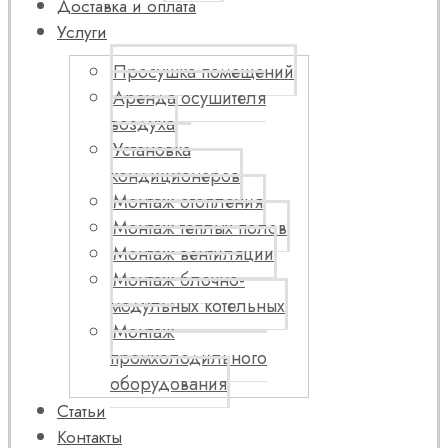
Доставка и оплата
Услуги
Просушка помещений
Аренда осушителя
воздуха
Установка
кондиционеров
Монтаж отопления
Монтаж теплых полов
Монтаж вентиляции
Монтаж блочно-
модульных котельных
Монтаж
промхолодильного
оборудования
Статьи
Контакты