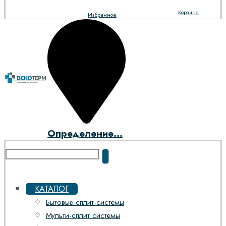
Корзина
Избранное
Определение...
КАТАЛОГ
Бытовые сплит-системы
Мульти-сплит системы