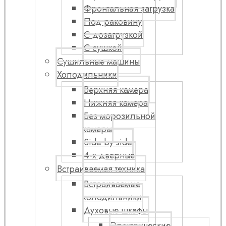
Фронтальная загрузка
Под раковину
С дозагрузкой
С сушкой
Сушильные машины
Холодильники
Верхняя камера
Нижняя камера
Без морозильной
камеры
Side by side
4-х дверные
Встраиваемая техника
Встраиваемые
холодильники
Духовые шкафы
Электрические