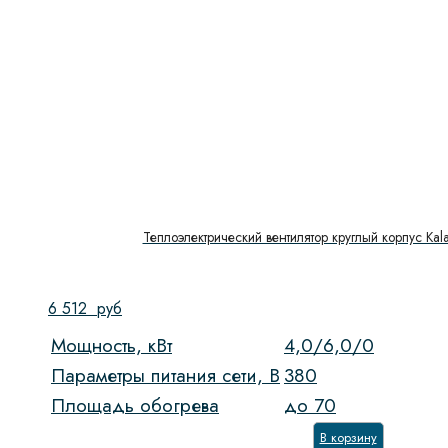
Теплоэлектрический вентилятор круглый корпус Kala
6 512
руб
Мощность, кВт
4,0/6,0/0
Параметры питания сети, В
380
Площадь обогрева
до 70
В корзину