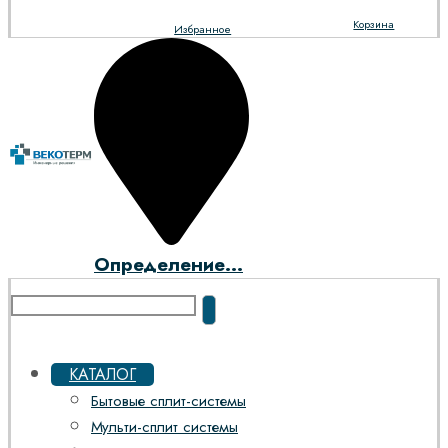
Корзина
Избранное
Определение...
КАТАЛОГ
Бытовые сплит-системы
Мульти-сплит системы