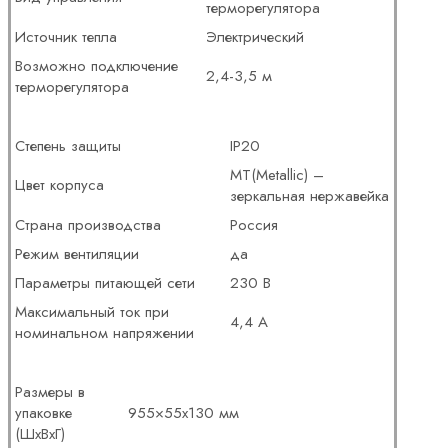
терморегулятора
Источник тепла
Электрический
Возможно подключение
2,4-3,5 м
терморегулятора
Степень защиты
IP20
MT(Metallic) –
Цвет корпуса
зеркальная нержавейка
Страна производства
Россия
Режим вентиляции
да
Параметры питающей сети
230 В
Максимальный ток при
4,4 А
номинальном напряжении
Размеры в
упаковке
955×55х130 мм
(ШхВхГ)