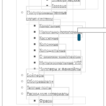
Газовые
Полупромышленные
сплит-системы
Канальные
Напольно-потолочные
Кассетные
Колонные
Холодильные
С зимним комплектом
Мультизональные VRF
Чиллеры и фанкойлы
Бойлеры
Обогреватели
Теплые полы
Расходные материалы
Фреон