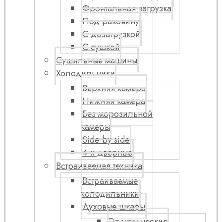
Фронтальная загрузка
Под раковину
С дозагрузкой
С сушкой
Сушильные машины
Холодильники
Верхняя камера
Нижняя камера
Без морозильной
камеры
Side by side
4-х дверные
Встраиваемая техника
Встраиваемые
холодильники
Духовые шкафы
Электрические