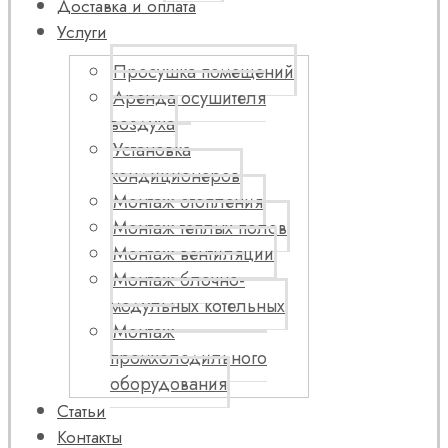
Доставка и оплата
Услуги
Просушка помещений
Аренда осушителя
воздуха
Установка
кондиционеров
Монтаж отопления
Монтаж теплых полов
Монтаж вентиляции
Монтаж блочно-
модульных котельных
Монтаж
промхолодильного
оборудования
Статьи
Контакты