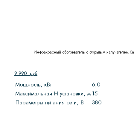
Инфракрасный обогреватель с открытым излучателем Kal
9 990
руб
Мощность, кВт
6,0
Максимальная H установки, м
15
Параметры питания сети, В
380