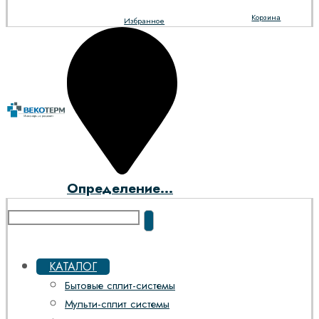
Корзина
Избранное
Определение...
КАТАЛОГ
Бытовые сплит-системы
Мульти-сплит системы