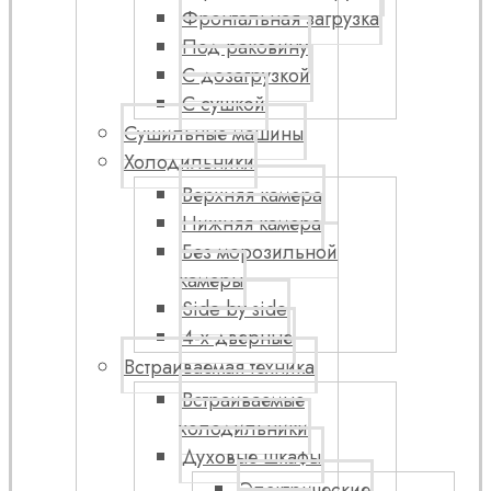
Фронтальная загрузка
Под раковину
С дозагрузкой
С сушкой
Сушильные машины
Холодильники
Верхняя камера
Нижняя камера
Без морозильной
камеры
Side by side
4-х дверные
Встраиваемая техника
Встраиваемые
холодильники
Духовые шкафы
Электрические