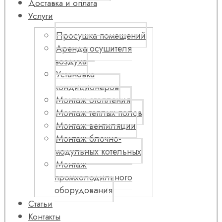
Доставка и оплата
Услуги
Просушка помещений
Аренда осушителя
воздуха
Установка
кондиционеров
Монтаж отопления
Монтаж теплых полов
Монтаж вентиляции
Монтаж блочно-
модульных котельных
Монтаж
промхолодильного
оборудования
Статьи
Контакты