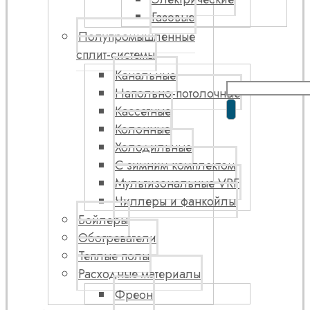
Газовые
Полупромышленные
сплит-системы
Канальные
Напольно-потолочные
Кассетные
Колонные
Холодильные
С зимним комплектом
Мультизональные VRF
Чиллеры и фанкойлы
Бойлеры
Обогреватели
Теплые полы
Расходные материалы
Фреон