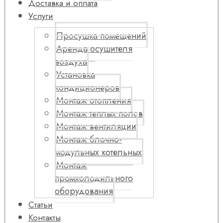
Доставка и оплата
Услуги
Просушка помещений
Аренда осушителя
воздуха
Установка
кондиционеров
Монтаж отопления
Монтаж теплых полов
Монтаж вентиляции
Монтаж блочно-
модульных котельных
Монтаж
промхолодильного
оборудования
Статьи
Контакты