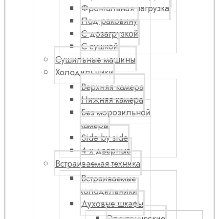
Фронтальная загрузка
Под раковину
С дозагрузкой
С сушкой
Сушильные машины
Холодильники
Верхняя камера
Нижняя камера
Без морозильной
камеры
Side by side
4-х дверные
Встраиваемая техника
Встраиваемые
холодильники
Духовые шкафы
Электрические