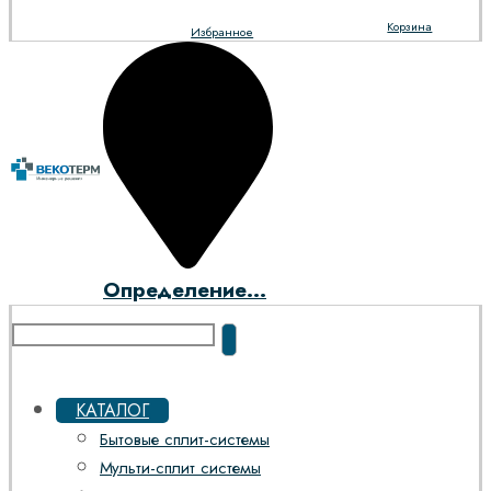
Корзина
Избранное
Определение...
КАТАЛОГ
Бытовые сплит-системы
Мульти-сплит системы