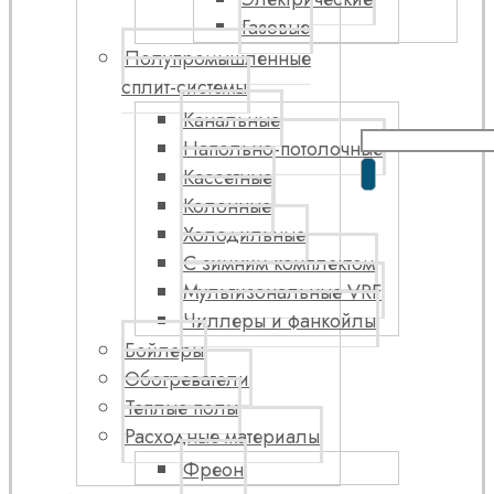
Газовые
Полупромышленные
сплит-системы
Канальные
Напольно-потолочные
Кассетные
Колонные
Холодильные
С зимним комплектом
Мультизональные VRF
Чиллеры и фанкойлы
Бойлеры
Обогреватели
Теплые полы
Расходные материалы
Фреон