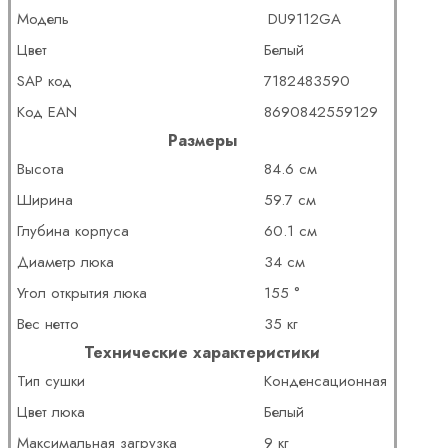
Модель
DU9112GA
Цвет
Белый
SAP код
7182483590
Код EAN
8690842559129
Размеры
Высота
84.6 см
Ширина
59.7 см
Глубина корпуса
60.1 см
Диаметр люка
34 см
Угол открытия люка
155 °
Вес нетто
35 кг
Технические характеристики
Тип сушки
Конденсационная
Цвет люка
Белый
Максимальная загрузка
9 кг