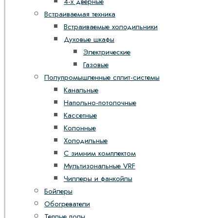
4-х дверные
Встраиваемая техника
Встраиваемые холодильники
Духовые шкафы
Электрические
Газовые
Полупромышленные сплит-системы
Канальные
Напольно-потолочные
Кассетные
Колонные
Холодильные
С зимним комплектом
Мультизональные VRF
Чиллеры и фанкойлы
Бойлеры
Обогреватели
Теплые полы