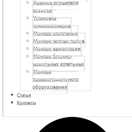
Аренда осушителя
воздуха
Установка
кондиционеров
Монтаж отопления
Монтаж теплых полов
Монтаж вентиляции
Монтаж блочно-
модульных котельных
Монтаж
промхолодильного
оборудования
Статьи
Контакты