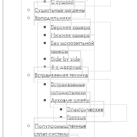
С сушкой
Сушильные машины
Холодильники
Верхняя камера
Нижняя камера
Без морозильной
камеры
Side by side
4-х дверные
Встраиваемая техника
Встраиваемые
холодильники
Духовые шкафы
Электрические
Газовые
Полупромышленные
сплит-системы