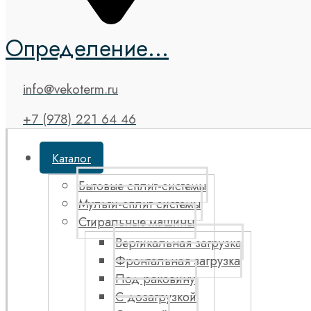
Определение...
info@vekoterm.ru
+7 (978) 221 64 46
Каталог
Бытовые сплит-системы
Мульти-сплит системы
Стиральные машины
Вертикальная загрузка
Фронтальная загрузка
Под раковину
С дозагрузкой