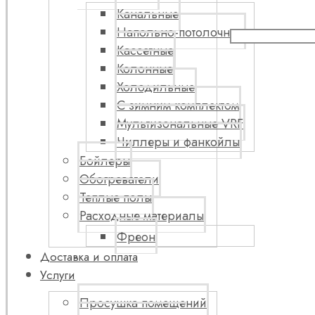
Канальные
Напольно-потолочные
Кассетные
Колонные
Холодильные
С зимним комплектом
Мультизональные VRF
Чиллеры и фанкойлы
Бойлеры
Обогреватели
Теплые полы
Расходные материалы
Фреон
Доставка и оплата
Услуги
Просушка помещений