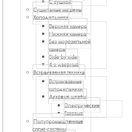
С сушкой
Сушильные машины
Холодильники
Верхняя камера
Нижняя камера
Без морозильной
камеры
Side by side
4-х дверные
Встраиваемая техника
Встраиваемые
холодильники
Духовые шкафы
Электрические
Газовые
Полупромышленные
сплит-системы