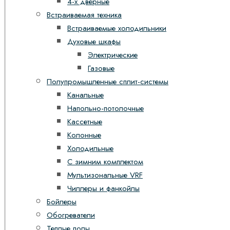
4-х дверные
Встраиваемая техника
Встраиваемые холодильники
Духовые шкафы
Электрические
Газовые
Полупромышленные сплит-системы
Канальные
Напольно-потолочные
Кассетные
Колонные
Холодильные
С зимним комплектом
Мультизональные VRF
Чиллеры и фанкойлы
Бойлеры
Обогреватели
Теплые полы