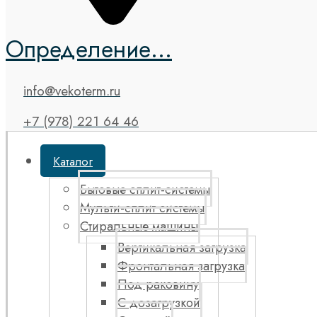
Определение...
info@vekoterm.ru
+7 (978) 221 64 46
Каталог
Бытовые сплит-системы
Мульти-сплит системы
Стиральные машины
Вертикальная загрузка
Фронтальная загрузка
Под раковину
С дозагрузкой