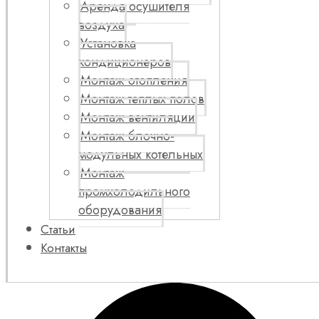
Аренда осушителя
воздуха
Установка
кондиционеров
Монтаж отопления
Монтаж теплых полов
Монтаж вентиляции
Монтаж блочно-
модульных котельных
Монтаж
промхолодильного
оборудования
Статьи
Контакты