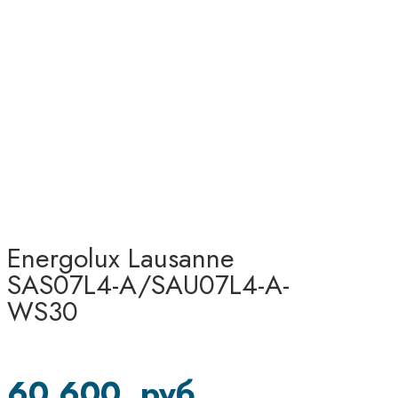
Energolux Lausanne
SAS07L4-A/SAU07L4-A-
WS30
60 600
руб