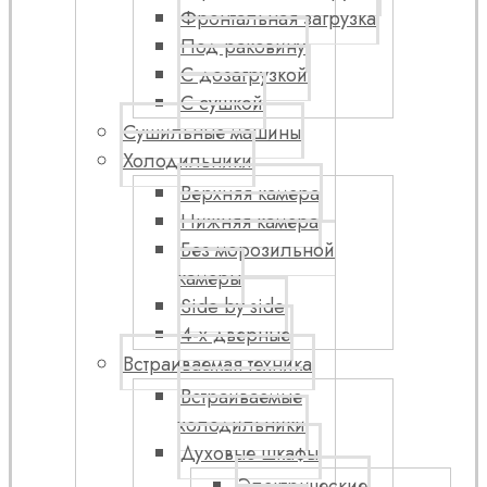
Фронтальная загрузка
Под раковину
С дозагрузкой
С сушкой
Сушильные машины
Холодильники
Верхняя камера
Нижняя камера
Без морозильной
камеры
Side by side
4-х дверные
Встраиваемая техника
Встраиваемые
холодильники
Духовые шкафы
Электрические