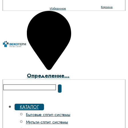
Корзина
Избранное
Определение...
КАТАЛОГ
Бытовые сплит-системы
Мульти-сплит системы