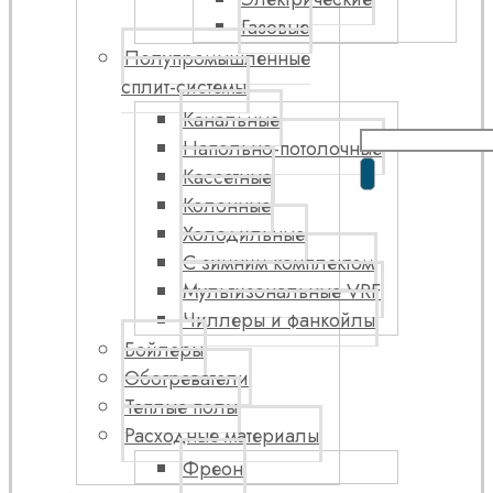
Газовые
Полупромышленные
сплит-системы
Канальные
Напольно-потолочные
Кассетные
Колонные
Холодильные
С зимним комплектом
Мультизональные VRF
Чиллеры и фанкойлы
Бойлеры
Обогреватели
Теплые полы
Расходные материалы
Фреон