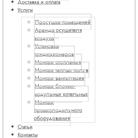
Доставка и оплата
Услуги
Просушка помещений
Аренда осушителя
воздуха
Установка
кондиционеров
Монтаж отопления
Монтаж теплых полов
Монтаж вентиляции
Монтаж блочно-
модульных котельных
Монтаж
промхолодильного
оборудования
Статьи
Контакты