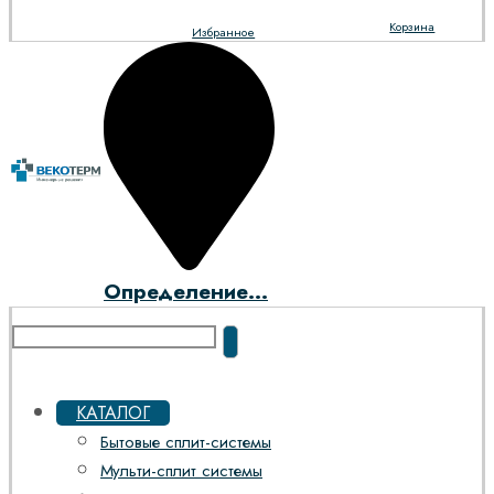
Корзина
Избранное
Определение...
КАТАЛОГ
Бытовые сплит-системы
Мульти-сплит системы