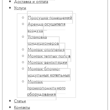
Доставка и оплата
Услуги
Просушка помещений
Аренда осушителя
воздуха
Установка
кондиционеров
Монтаж отопления
Монтаж теплых полов
Монтаж вентиляции
Монтаж блочно-
модульных котельных
Монтаж
промхолодильного
оборудования
Статьи
Контакты