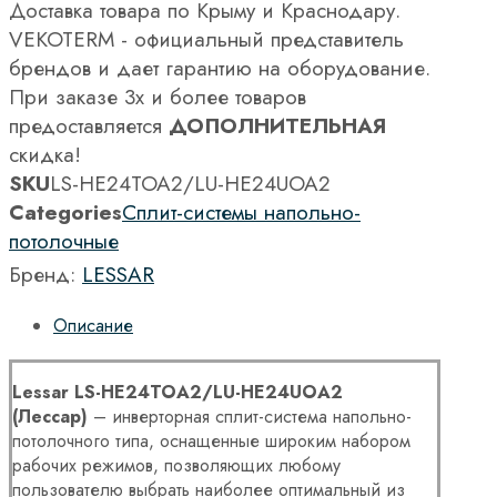
Доставка товара по Крыму и Краснодару.
VEKOTERM - официальный представитель
брендов и дает гарантию на оборудование.
При заказе 3х и более товаров
предоставляется
ДОПОЛНИТЕЛЬНАЯ
скидка!
SKU
LS-HE24TOA2/LU-HE24UOA2
Categories
Сплит-системы напольно-
потолочные
Бренд:
LESSAR
Описание
Lessar
LS-
HE24
TOA2/
LU-
HE24
UOA2
(Лессар)
– инверторная сплит-система напольно-
потолочного типа, оснащенные широким набором
рабочих режимов, позволяющих любому
пользователю выбрать наиболее оптимальный из