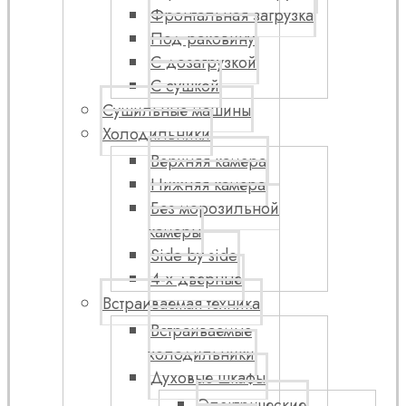
Фронтальная загрузка
Под раковину
С дозагрузкой
С сушкой
Сушильные машины
Холодильники
Верхняя камера
Нижняя камера
Без морозильной
камеры
Side by side
4-х дверные
Встраиваемая техника
Встраиваемые
холодильники
Духовые шкафы
Электрические