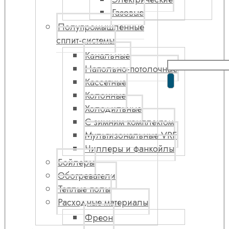
Газовые
Полупромышленные
сплит-системы
Канальные
Напольно-потолочные
Кассетные
Колонные
Холодильные
С зимним комплектом
Мультизональные VRF
Чиллеры и фанкойлы
Бойлеры
Обогреватели
Теплые полы
Расходные материалы
Фреон