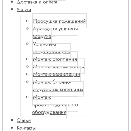
Доставка и оплата
Услуги
Просушка помещений
Аренда осушителя
воздуха
Установка
кондиционеров
Монтаж отопления
Монтаж теплых полов
Монтаж вентиляции
Монтаж блочно-
модульных котельных
Монтаж
промхолодильного
оборудования
Статьи
Контакты