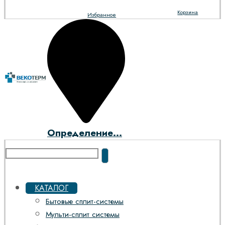
Корзина
Избранное
Определение...
КАТАЛОГ
Бытовые сплит-системы
Мульти-сплит системы