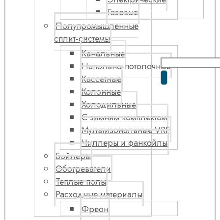
Газовые
Полупромышленные
сплит-системы
Канальные
Напольно-потолочные
Кассетные
Колонные
Холодильные
С зимним комплектом
Мультизональные VRF
Чиллеры и фанкойлы
Бойлеры
Обогреватели
Теплые полы
Расходные материалы
Фреон