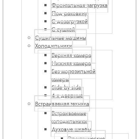
Фронтальная загрузка
Под раковину
С дозагрузкой
С сушкой
Сушильные машины
Холодильники
Верхняя камера
Нижняя камера
Без морозильной
камеры
Side by side
4-х дверные
Встраиваемая техника
Встраиваемые
холодильники
Духовые шкафы
Электрические