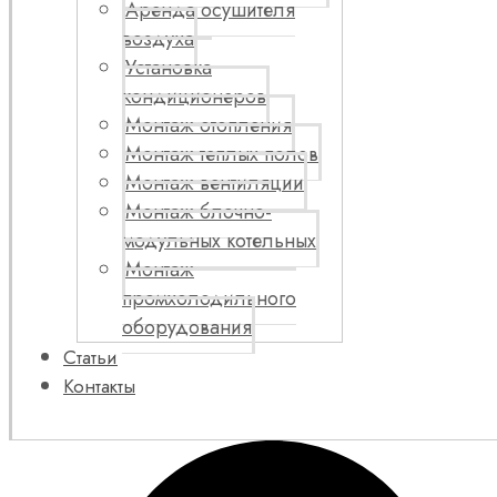
Аренда осушителя
воздуха
Установка
кондиционеров
Монтаж отопления
Монтаж теплых полов
Монтаж вентиляции
Монтаж блочно-
модульных котельных
Монтаж
промхолодильного
оборудования
Статьи
Контакты