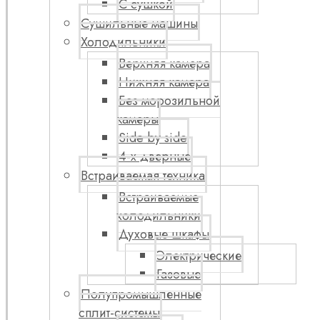
С сушкой
Сушильные машины
Холодильники
Верхняя камера
Нижняя камера
Без морозильной
камеры
Side by side
4-х дверные
Встраиваемая техника
Встраиваемые
холодильники
Духовые шкафы
Электрические
Газовые
Полупромышленные
сплит-системы