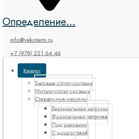
Определение...
info@vekoterm.ru
+7 (978) 221 64 46
Каталог
Бытовые сплит-системы
Мульти-сплит системы
Стиральные машины
Вертикальная загрузка
Фронтальная загрузка
Под раковину
С дозагрузкой