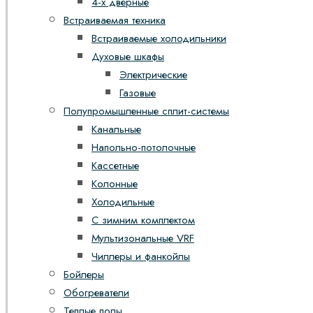
4-х дверные
Встраиваемая техника
Встраиваемые холодильники
Духовые шкафы
Электрические
Газовые
Полупромышленные сплит-системы
Канальные
Напольно-потолочные
Кассетные
Колонные
Холодильные
С зимним комплектом
Мультизональные VRF
Чиллеры и фанкойлы
Бойлеры
Обогреватели
Теплые полы