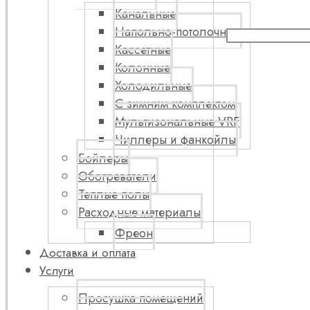
Канальные
Напольно-потолочные
Кассетные
Колонные
Холодильные
С зимним комплектом
Мультизональные VRF
Чиллеры и фанкойлы
Бойлеры
Обогреватели
Теплые полы
Расходные материалы
Фреон
Доставка и оплата
Услуги
Просушка помещений