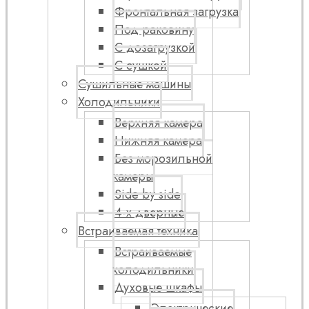
Фронтальная загрузка
Под раковину
С дозагрузкой
С сушкой
Сушильные машины
Холодильники
Верхняя камера
Нижняя камера
Без морозильной
камеры
Side by side
4-х дверные
Встраиваемая техника
Встраиваемые
холодильники
Духовые шкафы
Электрические