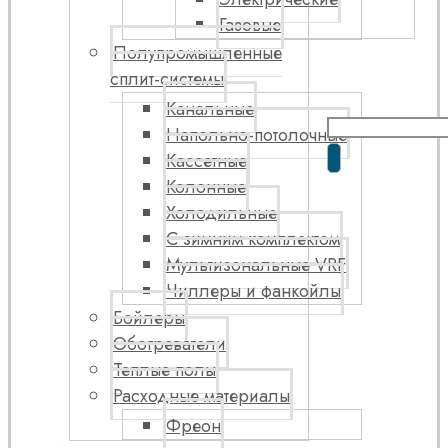
Газовые
Полупромышленные
сплит-системы
Канальные
Напольно-потолочные
Кассетные
Колонные
Холодильные
С зимним комплектом
Мультизональные VRF
Чиллеры и фанкойлы
Бойлеры
Обогреватели
Теплые полы
Расходные материалы
Фреон