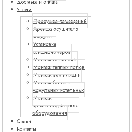
Доставка и оплата
Услуги
Просушка помещений
Аренда осушителя
воздуха
Установка
кондиционеров
Монтаж отопления
Монтаж теплых полов
Монтаж вентиляции
Монтаж блочно-
модульных котельных
Монтаж
промхолодильного
оборудования
Статьи
Контакты