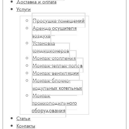
Доставка и оплата
Услуги
Просушка помещений
Аренда осушителя
воздуха
Установка
кондиционеров
Монтаж отопления
Монтаж теплых полов
Монтаж вентиляции
Монтаж блочно-
модульных котельных
Монтаж
промхолодильного
оборудования
Статьи
Контакты