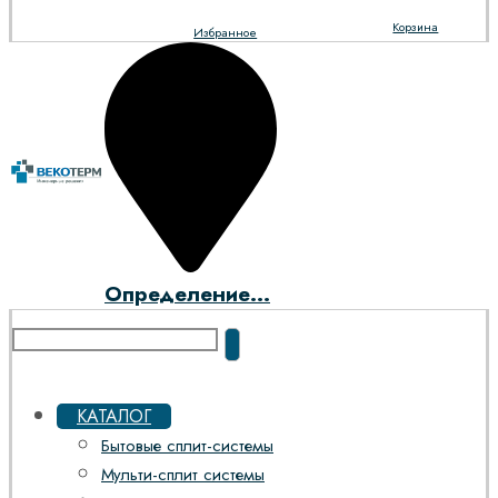
Корзина
Избранное
Определение...
КАТАЛОГ
Бытовые сплит-системы
Мульти-сплит системы