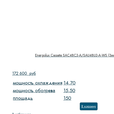
Energolux Cassete SAC48C3-A/SAU48U3-A-WS (Зим
172 600
руб
мощность охлаждения
14,70
мощность обогрева
15,50
площадь
150
В корзину