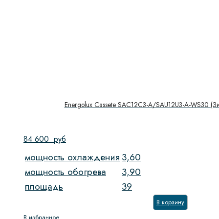
Energolux Cassete SAC12C3-A/SAU12U3-A-WS30 (Зи
84 600
руб
мощность охлаждения
3,60
мощность обогрева
3,90
площадь
39
В корзину
В избранное