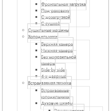
Фронтальная загрузка
Под раковину
С дозагрузкой
С сушкой
Сушильные машины
Холодильники
Верхняя камера
Нижняя камера
Без морозильной
камеры
Side by side
4-х дверные
Встраиваемая техника
Встраиваемые
холодильники
Духовые шкафы
Электрические