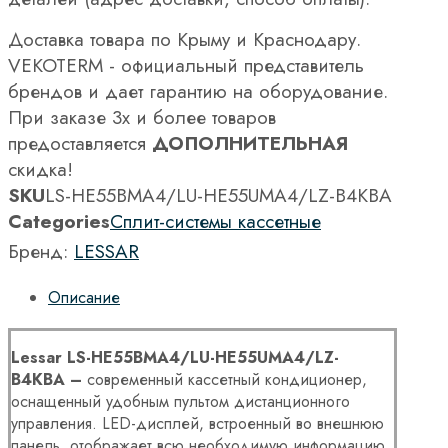
Доставка товара по Крыму и Краснодару.
VEKOTERM - официальный представитель
брендов и дает гарантию на оборудование.
При заказе 3х и более товаров
предоставляется
ДОПОЛНИТЕЛЬНАЯ
скидка!
SKU
LS-HE55BMA4/LU-HE55UMA4/LZ-B4KBA
Categories
Сплит-системы кассетные
Бренд:
LESSAR
Описание
Lessar LS-HE55BMA4/LU-HE55UMA4/LZ-
B4KBА –
современный кассетный кондиционер,
оснащенный удобным пультом дистанционного
управления. LED-дисплей, встроенный во внешнюю
панель, отображает всю необходимую информацию