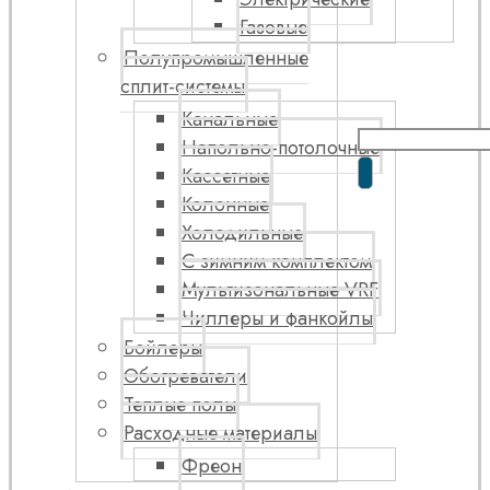
Газовые
Полупромышленные
сплит-системы
Канальные
Напольно-потолочные
Кассетные
Колонные
Холодильные
С зимним комплектом
Мультизональные VRF
Чиллеры и фанкойлы
Бойлеры
Обогреватели
Теплые полы
Расходные материалы
Фреон