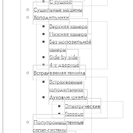
С сушкой
Сушильные машины
Холодильники
Верхняя камера
Нижняя камера
Без морозильной
камеры
Side by side
4-х дверные
Встраиваемая техника
Встраиваемые
холодильники
Духовые шкафы
Электрические
Газовые
Полупромышленные
сплит-системы