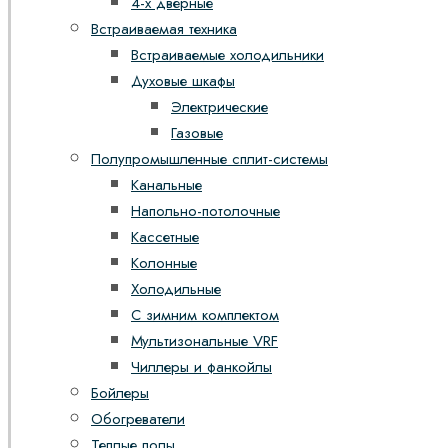
4-х дверные
Встраиваемая техника
Встраиваемые холодильники
Духовые шкафы
Электрические
Газовые
Полупромышленные сплит-системы
Канальные
Напольно-потолочные
Кассетные
Колонные
Холодильные
С зимним комплектом
Мультизональные VRF
Чиллеры и фанкойлы
Бойлеры
Обогреватели
Теплые полы