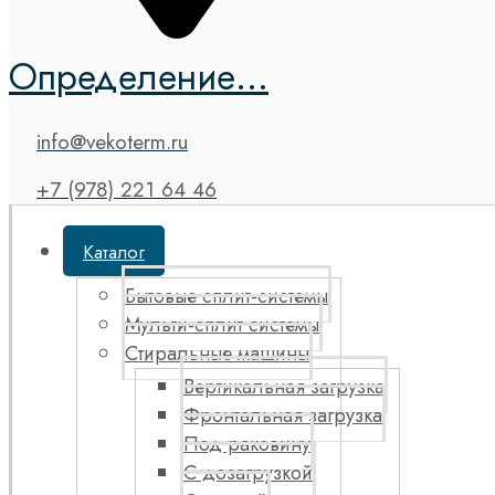
Определение...
info@vekoterm.ru
+7 (978) 221 64 46
Каталог
Бытовые сплит-системы
Мульти-сплит системы
Стиральные машины
Вертикальная загрузка
Фронтальная загрузка
Под раковину
С дозагрузкой