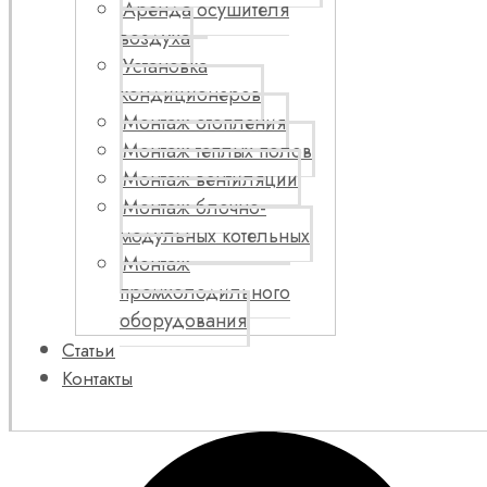
Аренда осушителя
воздуха
Установка
кондиционеров
Монтаж отопления
Монтаж теплых полов
Монтаж вентиляции
Монтаж блочно-
модульных котельных
Монтаж
промхолодильного
оборудования
Статьи
Контакты