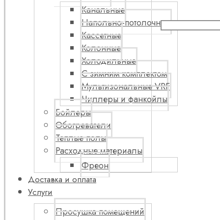
Канальные
Напольно-потолочные
Кассетные
Колонные
Холодильные
С зимним комплектом
Мультизональные VRF
Чиллеры и фанкойлы
Бойлеры
Обогреватели
Теплые полы
Расходные материалы
Фреон
Доставка и оплата
Услуги
Просушка помещений