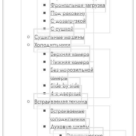
Фронтальная загрузка
Под раковину
С дозагрузкой
С сушкой
Сушильные машины
Холодильники
Верхняя камера
Нижняя камера
Без морозильной
камеры
Side by side
4-х дверные
Встраиваемая техника
Встраиваемые
холодильники
Духовые шкафы
Электрические