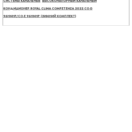
СИСТЕМЫ КАНАЛЬНЫЕ
ВЫСОКОНАПОРНЫЙ КАНАЛЬНЫЙ
КОНДИЦИОНЕР ROYAL CLIMA COMPETENZA 2022 CO-D
96HNHP/CO-E 96HNHP (ЗИМНИЙ КОМПЛЕКТ)