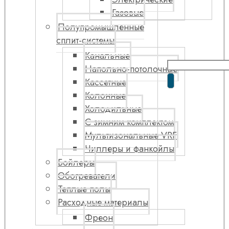
Газовые
Полупромышленные
сплит-системы
Канальные
Напольно-потолочные
Кассетные
Колонные
Холодильные
С зимним комплектом
Мультизональные VRF
Чиллеры и фанкойлы
Бойлеры
Обогреватели
Теплые полы
Расходные материалы
Фреон