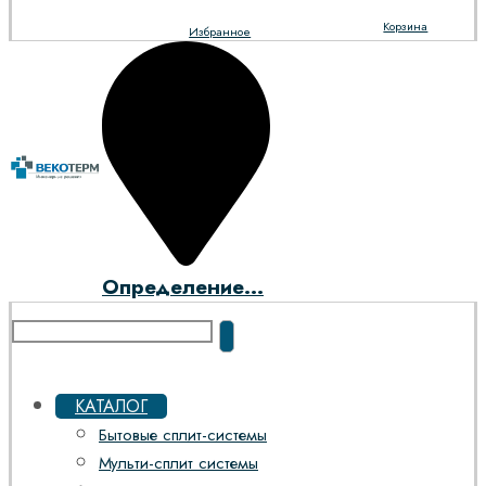
Корзина
Избранное
Определение...
КАТАЛОГ
Бытовые сплит-системы
Мульти-сплит системы