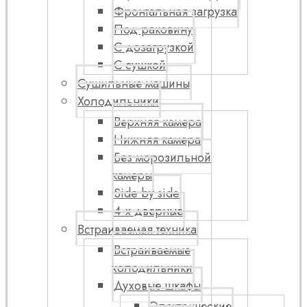
Фронтальная загрузка
Под раковину
С дозагрузкой
С сушкой
Сушильные машины
Холодильники
Верхняя камера
Нижняя камера
Без морозильной
камеры
Side by side
4-х дверные
Встраиваемая техника
Встраиваемые
холодильники
Духовые шкафы
Электрические