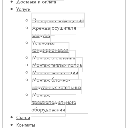
Доставка и оплата
Услуги
Просушка помещений
Аренда осушителя
воздуха
Установка
кондиционеров
Монтаж отопления
Монтаж теплых полов
Монтаж вентиляции
Монтаж блочно-
модульных котельных
Монтаж
промхолодильного
оборудования
Статьи
Контакты