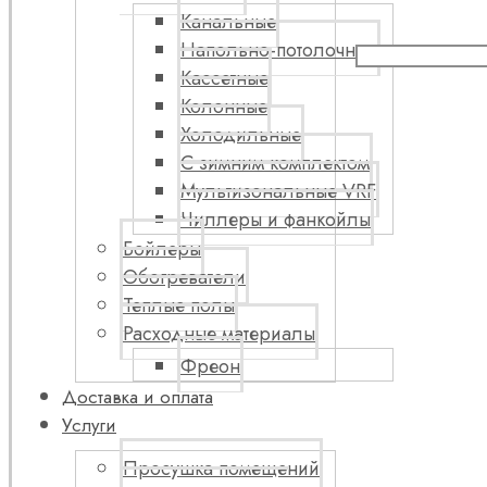
Канальные
Напольно-потолочные
Кассетные
Колонные
Холодильные
С зимним комплектом
Мультизональные VRF
Чиллеры и фанкойлы
Бойлеры
Обогреватели
Теплые полы
Расходные материалы
Фреон
Доставка и оплата
Услуги
Просушка помещений