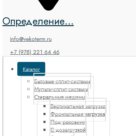
Определение...
info@vekoterm.ru
+7 (978) 221 64 46
Каталог
Бытовые сплит-системы
Мульти-сплит системы
Стиральные машины
Вертикальная загрузка
Фронтальная загрузка
Под раковину
С дозагрузкой