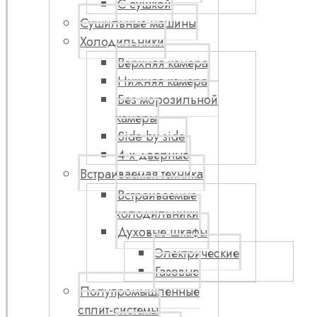
С сушкой
Сушильные машины
Холодильники
Верхняя камера
Нижняя камера
Без морозильной
камеры
Side by side
4-х дверные
Встраиваемая техника
Встраиваемые
холодильники
Духовые шкафы
Электрические
Газовые
Полупромышленные
сплит-системы