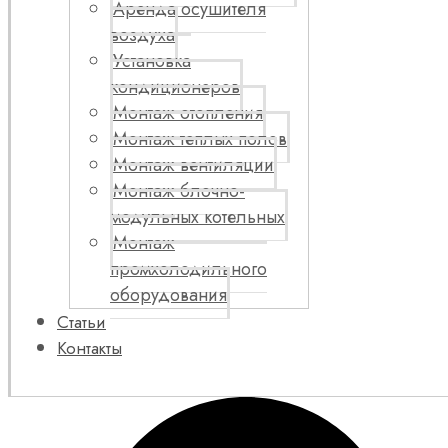
Аренда осушителя
воздуха
Установка
кондиционеров
Монтаж отопления
Монтаж теплых полов
Монтаж вентиляции
Монтаж блочно-
модульных котельных
Монтаж
промхолодильного
оборудования
Статьи
Контакты