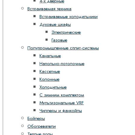
4-х дверные
Встраиваемая техника
Встраиваемые холодильники
Духовые шкафы
Электрические
Газовые
Полупромышленные сплит-системы
Канальные
Напольно-потолочные
Кассетные
Колонные
Холодильные
С зимним комплектом
Мультизональные VRF
Чиллеры и фанкойлы
Бойлеры
Обогреватели
Теплые полы