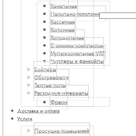
Канальные
Напольно-потолочные
Кассетные
Колонные
Холодильные
С зимним комплектом
Мультизональные VRF
Чиллеры и фанкойлы
Бойлеры
Обогреватели
Теплые полы
Расходные материалы
Фреон
Доставка и оплата
Услуги
Просушка помещений