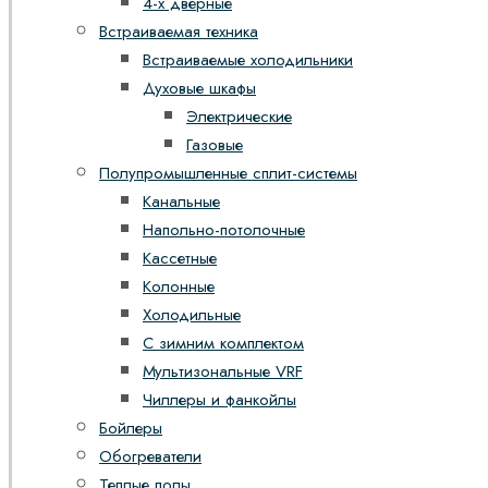
4-х дверные
Встраиваемая техника
Встраиваемые холодильники
Духовые шкафы
Электрические
Газовые
Полупромышленные сплит-системы
Канальные
Напольно-потолочные
Кассетные
Колонные
Холодильные
С зимним комплектом
Мультизональные VRF
Чиллеры и фанкойлы
Бойлеры
Обогреватели
Теплые полы