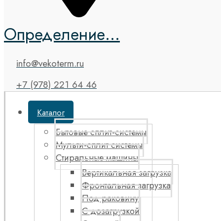
Определение...
info@vekoterm.ru
+7 (978) 221 64 46
Каталог
Бытовые сплит-системы
Мульти-сплит системы
Стиральные машины
Вертикальная загрузка
Фронтальная загрузка
Под раковину
С дозагрузкой