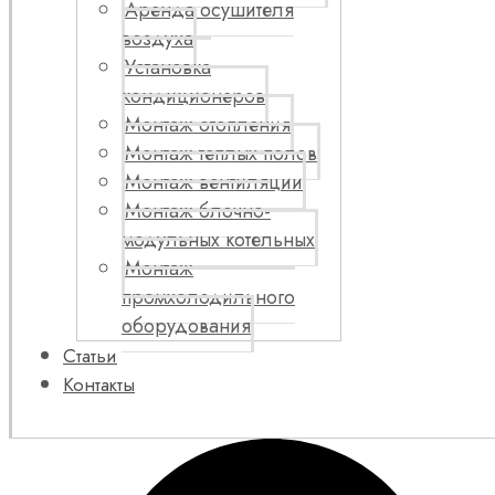
Аренда осушителя
воздуха
Установка
кондиционеров
Монтаж отопления
Монтаж теплых полов
Монтаж вентиляции
Монтаж блочно-
модульных котельных
Монтаж
промхолодильного
оборудования
Статьи
Контакты