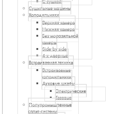
С сушкой
Сушильные машины
Холодильники
Верхняя камера
Нижняя камера
Без морозильной
камеры
Side by side
4-х дверные
Встраиваемая техника
Встраиваемые
холодильники
Духовые шкафы
Электрические
Газовые
Полупромышленные
сплит-системы