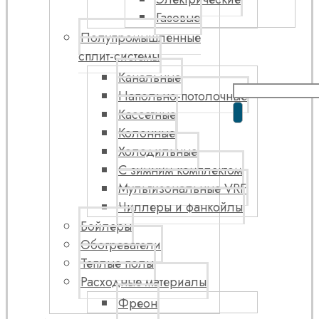
Газовые
Полупромышленные
сплит-системы
Канальные
Напольно-потолочные
Кассетные
Колонные
Холодильные
С зимним комплектом
Мультизональные VRF
Чиллеры и фанкойлы
Бойлеры
Обогреватели
Теплые полы
Расходные материалы
Фреон