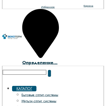
Корзина
Избранное
Определение...
КАТАЛОГ
Бытовые сплит-системы
Мульти-сплит системы