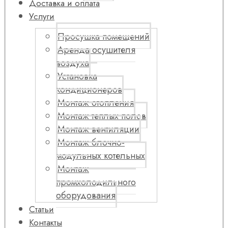
Доставка и оплата
Услуги
Просушка помещений
Аренда осушителя
воздуха
Установка
кондиционеров
Монтаж отопления
Монтаж теплых полов
Монтаж вентиляции
Монтаж блочно-
модульных котельных
Монтаж
промхолодильного
оборудования
Статьи
Контакты