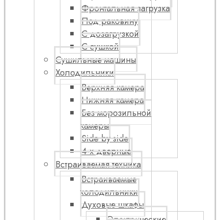
Фронтальная загрузка
Под раковину
С дозагрузкой
С сушкой
Сушильные машины
Холодильники
Верхняя камера
Нижняя камера
Без морозильной
камеры
Side by side
4-х дверные
Встраиваемая техника
Встраиваемые
холодильники
Духовые шкафы
Электрические