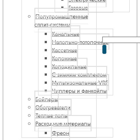
Газовые
Полупромышленные
сплит-системы
Канальные
Напольно-потолочные
Кассетные
Колонные
Холодильные
С зимним комплектом
Мультизональные VRF
Чиллеры и фанкойлы
Бойлеры
Обогреватели
Теплые полы
Расходные материалы
Фреон