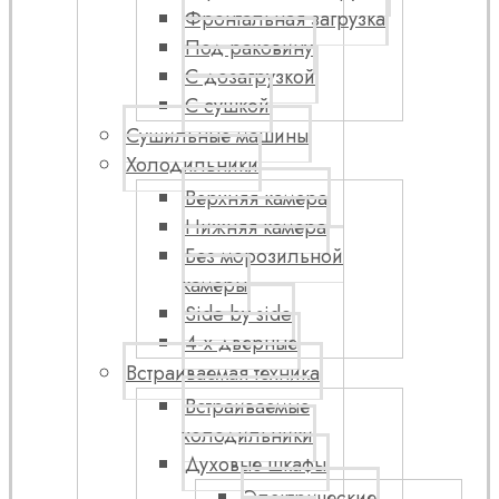
Фронтальная загрузка
Под раковину
С дозагрузкой
С сушкой
Сушильные машины
Холодильники
Верхняя камера
Нижняя камера
Без морозильной
камеры
Side by side
4-х дверные
Встраиваемая техника
Встраиваемые
холодильники
Духовые шкафы
Электрические