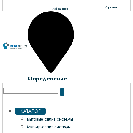
Корзина
Избранное
Определение...
КАТАЛОГ
Бытовые сплит-системы
Мульти-сплит системы