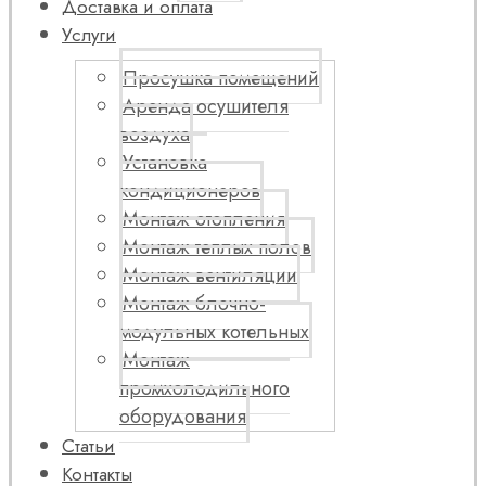
Доставка и оплата
Услуги
Просушка помещений
Аренда осушителя
воздуха
Установка
кондиционеров
Монтаж отопления
Монтаж теплых полов
Монтаж вентиляции
Монтаж блочно-
модульных котельных
Монтаж
промхолодильного
оборудования
Статьи
Контакты