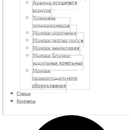
Аренда осушителя
воздуха
Установка
кондиционеров
Монтаж отопления
Монтаж теплых полов
Монтаж вентиляции
Монтаж блочно-
модульных котельных
Монтаж
промхолодильного
оборудования
Статьи
Контакты