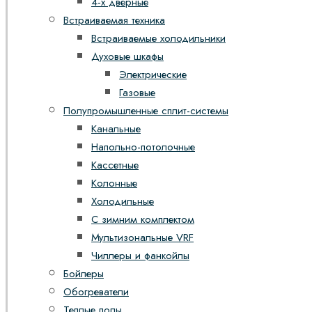
4-х дверные
Встраиваемая техника
Встраиваемые холодильники
Духовые шкафы
Электрические
Газовые
Полупромышленные сплит-системы
Канальные
Напольно-потолочные
Кассетные
Колонные
Холодильные
С зимним комплектом
Мультизональные VRF
Чиллеры и фанкойлы
Бойлеры
Обогреватели
Теплые полы