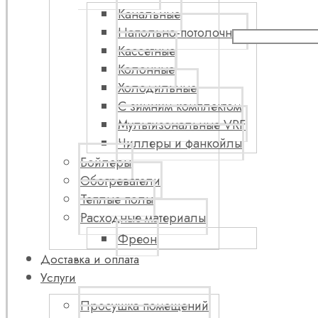
Канальные
Напольно-потолочные
Кассетные
Колонные
Холодильные
С зимним комплектом
Мультизональные VRF
Чиллеры и фанкойлы
Бойлеры
Обогреватели
Теплые полы
Расходные материалы
Фреон
Доставка и оплата
Услуги
Просушка помещений