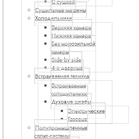
С сушкой
Сушильные машины
Холодильники
Верхняя камера
Нижняя камера
Без морозильной
камеры
Side by side
4-х дверные
Встраиваемая техника
Встраиваемые
холодильники
Духовые шкафы
Электрические
Газовые
Полупромышленные
сплит-системы