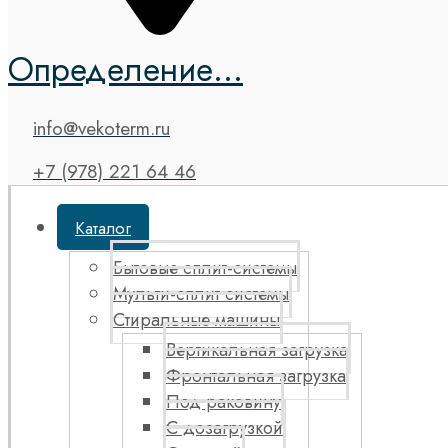
Определение...
info@vekoterm.ru
+7 (978) 221 64 46
Каталог
Бытовые сплит-системы
Мульти-сплит системы
Стиральные машины
Вертикальная загрузка
Фронтальная загрузка
Под раковину
С дозагрузкой