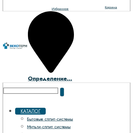
Корзина
Избранное
Определение...
КАТАЛОГ
Бытовые сплит-системы
Мульти-сплит системы