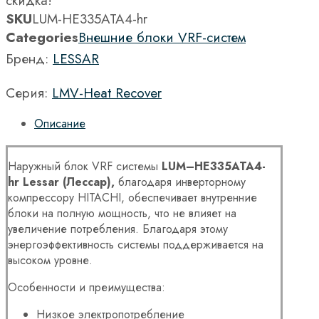
скидка!
SKU
LUM-HE335ATA4-hr
Categories
Внешние блоки VRF-систем
Бренд:
LESSAR
Серия:
LMV-Heat Recover
Описание
Наружный блок VRF системы
LUM
–
HE
335
ATA
4-
hr
Lessar
(Лессар),
благодаря инверторному
компрессору HITACHI, обеспечивает внутренние
блоки на полную мощность, что не влияет на
увеличение потребления. Благодаря этому
энергоэффективность системы поддерживается на
высоком уровне.
Особенности и преимущества:
Низкое электропотребление