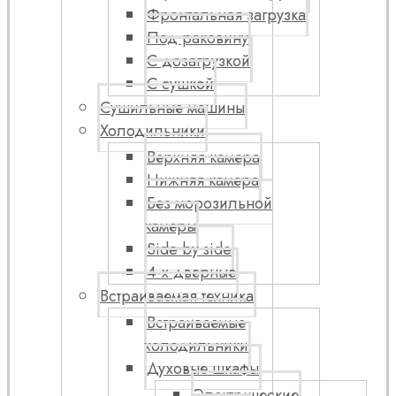
Фронтальная загрузка
Под раковину
С дозагрузкой
С сушкой
Сушильные машины
Холодильники
Верхняя камера
Нижняя камера
Без морозильной
камеры
Side by side
4-х дверные
Встраиваемая техника
Встраиваемые
холодильники
Духовые шкафы
Электрические