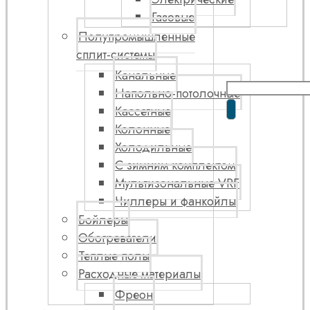
Газовые
Полупромышленные
сплит-системы
Канальные
Напольно-потолочные
Кассетные
Колонные
Холодильные
С зимним комплектом
Мультизональные VRF
Чиллеры и фанкойлы
Бойлеры
Обогреватели
Теплые полы
Расходные материалы
Фреон