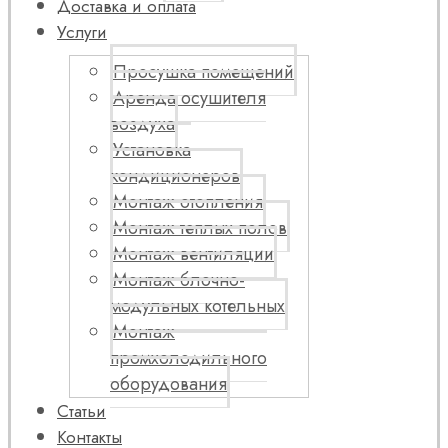
Доставка и оплата
Услуги
Просушка помещений
Аренда осушителя
воздуха
Установка
кондиционеров
Монтаж отопления
Монтаж теплых полов
Монтаж вентиляции
Монтаж блочно-
модульных котельных
Монтаж
промхолодильного
оборудования
Статьи
Контакты