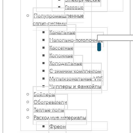
Газовые
Полупромышленные
сплит-системы
Канальные
Напольно-потолочные
Кассетные
Колонные
Холодильные
С зимним комплектом
Мультизональные VRF
Чиллеры и фанкойлы
Бойлеры
Обогреватели
Теплые полы
Расходные материалы
Фреон