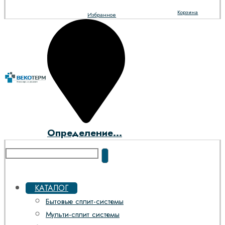
Корзина
Избранное
Определение...
КАТАЛОГ
Бытовые сплит-системы
Мульти-сплит системы