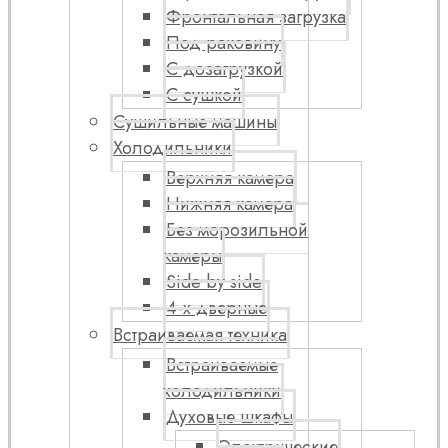
Фронтальная загрузка
Под раковину
С дозагрузкой
С сушкой
Сушильные машины
Холодильники
Верхняя камера
Нижняя камера
Без морозильной
камеры
Side by side
4-х дверные
Встраиваемая техника
Встраиваемые
холодильники
Духовые шкафы
Электрические