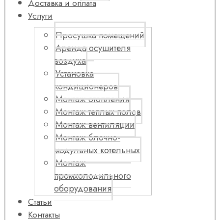
Доставка и оплата
Услуги
Просушка помещений
Аренда осушителя
воздуха
Установка
кондиционеров
Монтаж отопления
Монтаж теплых полов
Монтаж вентиляции
Монтаж блочно-
модульных котельных
Монтаж
промхолодильного
оборудования
Статьи
Контакты