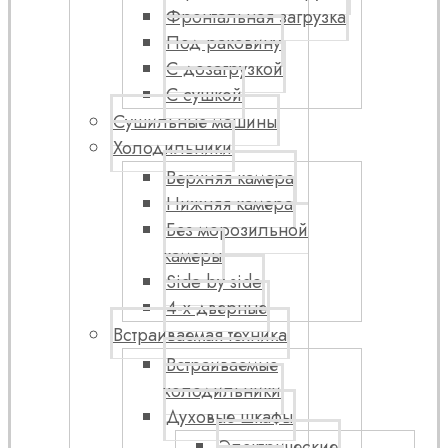
Фронтальная загрузка
Под раковину
С дозагрузкой
С сушкой
Сушильные машины
Холодильники
Верхняя камера
Нижняя камера
Без морозильной
камеры
Side by side
4-х дверные
Встраиваемая техника
Встраиваемые
холодильники
Духовые шкафы
Электрические