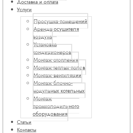
Доставка и оплата
Услуги
Просушка помещений
Аренда осушителя
воздуха
Установка
кондиционеров
Монтаж отопления
Монтаж теплых полов
Монтаж вентиляции
Монтаж блочно-
модульных котельных
Монтаж
промхолодильного
оборудования
Статьи
Контакты