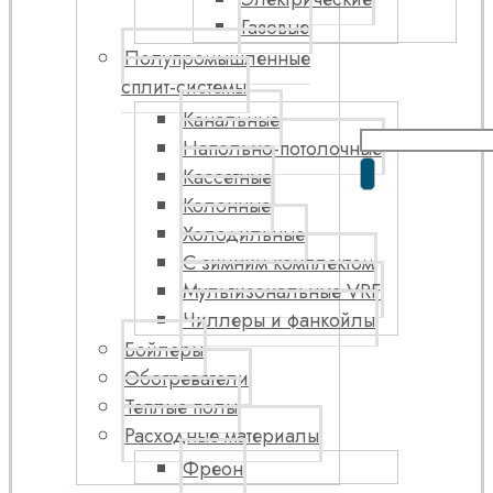
Газовые
Полупромышленные
сплит-системы
Канальные
Напольно-потолочные
Кассетные
Колонные
Холодильные
С зимним комплектом
Мультизональные VRF
Чиллеры и фанкойлы
Бойлеры
Обогреватели
Теплые полы
Расходные материалы
Фреон