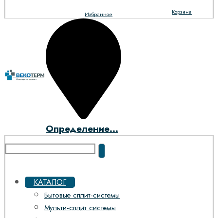
Корзина
Избранное
Определение...
КАТАЛОГ
Бытовые сплит-системы
Мульти-сплит системы