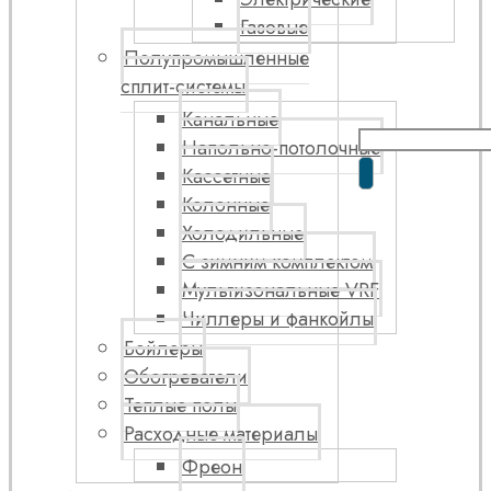
Газовые
Полупромышленные
сплит-системы
Канальные
Напольно-потолочные
Кассетные
Колонные
Холодильные
С зимним комплектом
Мультизональные VRF
Чиллеры и фанкойлы
Бойлеры
Обогреватели
Теплые полы
Расходные материалы
Фреон