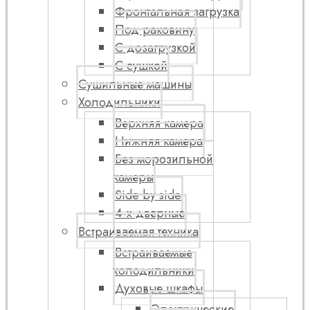
Фронтальная загрузка
Под раковину
С дозагрузкой
С сушкой
Сушильные машины
Холодильники
Верхняя камера
Нижняя камера
Без морозильной
камеры
Side by side
4-х дверные
Встраиваемая техника
Встраиваемые
холодильники
Духовые шкафы
Электрические