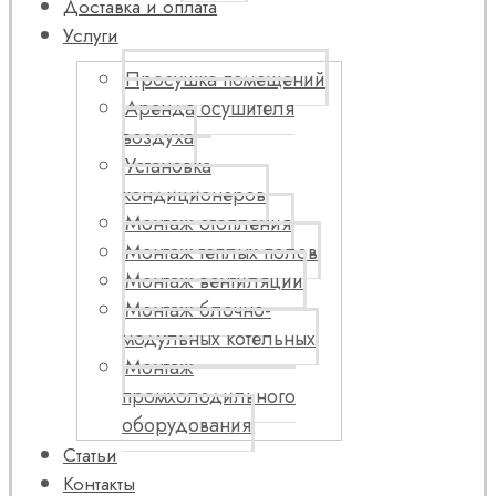
Доставка и оплата
Услуги
Просушка помещений
Аренда осушителя
воздуха
Установка
кондиционеров
Монтаж отопления
Монтаж теплых полов
Монтаж вентиляции
Монтаж блочно-
модульных котельных
Монтаж
промхолодильного
оборудования
Статьи
Контакты