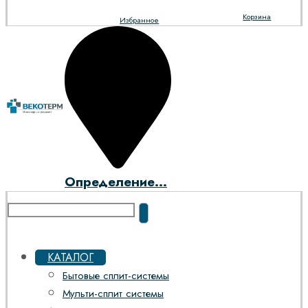
Корзина
Избранное
Определение...
КАТАЛОГ
Бытовые сплит-системы
Мульти-сплит системы