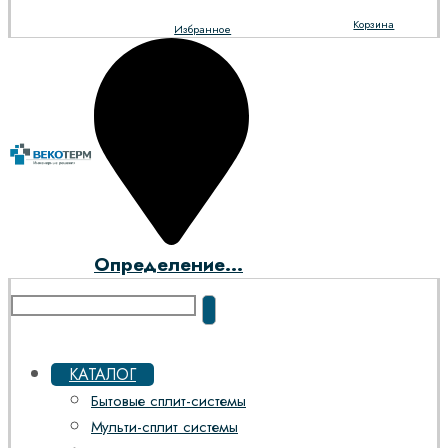
Корзина
Избранное
Определение...
КАТАЛОГ
Бытовые сплит-системы
Мульти-сплит системы