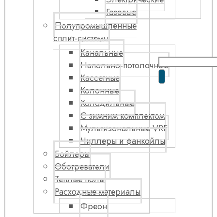
Газовые
Полупромышленные
сплит-системы
Канальные
Напольно-потолочные
Кассетные
Колонные
Холодильные
С зимним комплектом
Мультизональные VRF
Чиллеры и фанкойлы
Бойлеры
Обогреватели
Теплые полы
Расходные материалы
Фреон