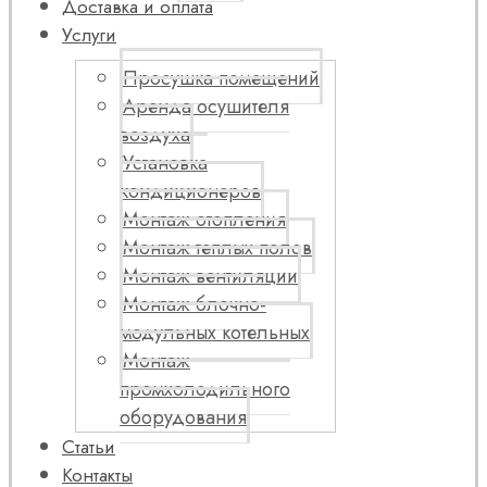
Доставка и оплата
Услуги
Просушка помещений
Аренда осушителя
воздуха
Установка
кондиционеров
Монтаж отопления
Монтаж теплых полов
Монтаж вентиляции
Монтаж блочно-
модульных котельных
Монтаж
промхолодильного
оборудования
Статьи
Контакты