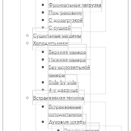
Фронтальная загрузка
Под раковину
С дозагрузкой
С сушкой
Сушильные машины
Холодильники
Верхняя камера
Нижняя камера
Без морозильной
камеры
Side by side
4-х дверные
Встраиваемая техника
Встраиваемые
холодильники
Духовые шкафы
Электрические