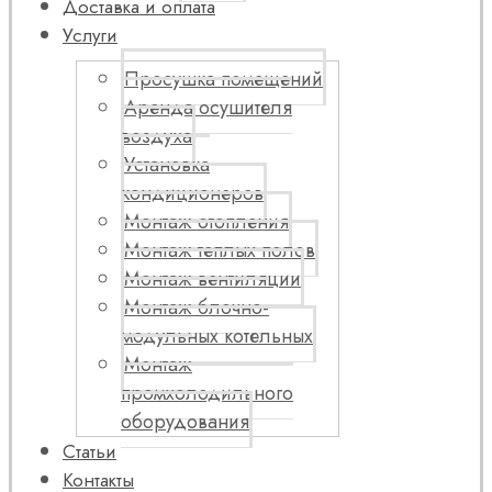
Доставка и оплата
Услуги
Просушка помещений
Аренда осушителя
воздуха
Установка
кондиционеров
Монтаж отопления
Монтаж теплых полов
Монтаж вентиляции
Монтаж блочно-
модульных котельных
Монтаж
промхолодильного
оборудования
Статьи
Контакты