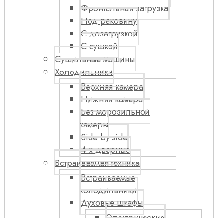
Фронтальная загрузка
Под раковину
С дозагрузкой
С сушкой
Сушильные машины
Холодильники
Верхняя камера
Нижняя камера
Без морозильной
камеры
Side by side
4-х дверные
Встраиваемая техника
Встраиваемые
холодильники
Духовые шкафы
Электрические