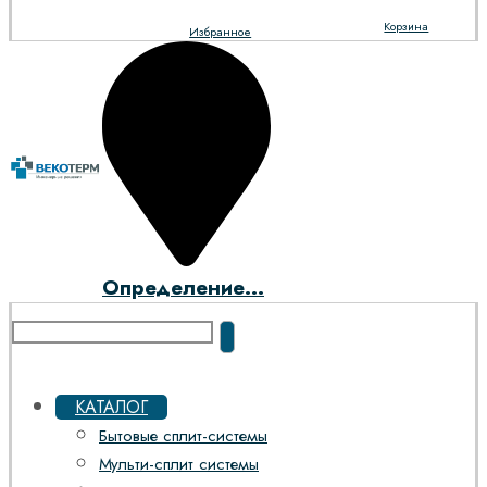
Корзина
Избранное
Определение...
КАТАЛОГ
Бытовые сплит-системы
Мульти-сплит системы