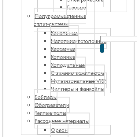
Газовые
Полупромышленные
сплит-системы
Канальные
Напольно-потолочные
Кассетные
Колонные
Холодильные
С зимним комплектом
Мультизональные VRF
Чиллеры и фанкойлы
Бойлеры
Обогреватели
Теплые полы
Расходные материалы
Фреон