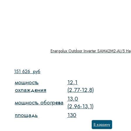
Energolux Outdoor Inverter SAM42M2-AI/5 Н
151 626
руб
мощность
12,1
охлаждения
(2,77-12,8)
13,0
мощность обогрева
(2,96-13,1)
площадь
130
В корзину