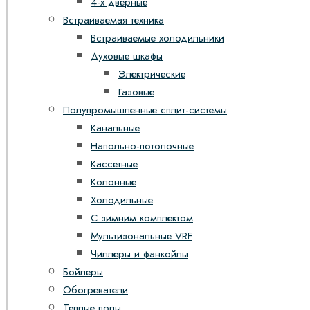
4-х дверные
Встраиваемая техника
Встраиваемые холодильники
Духовые шкафы
Электрические
Газовые
Полупромышленные сплит-системы
Канальные
Напольно-потолочные
Кассетные
Колонные
Холодильные
С зимним комплектом
Мультизональные VRF
Чиллеры и фанкойлы
Бойлеры
Обогреватели
Теплые полы