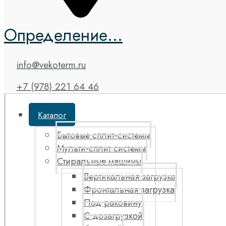
Определение...
info@vekoterm.ru
+7 (978) 221 64 46
Каталог
Бытовые сплит-системы
Мульти-сплит системы
Стиральные машины
Вертикальная загрузка
Фронтальная загрузка
Под раковину
С дозагрузкой