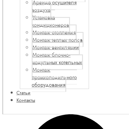
Аренда осушителя
воздуха
Установка
кондиционеров
Монтаж отопления
Монтаж теплых полов
Монтаж вентиляции
Монтаж блочно-
модульных котельных
Монтаж
промхолодильного
оборудования
Статьи
Контакты