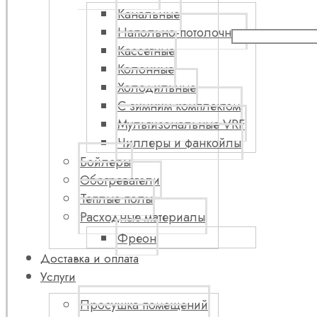
Канальные
Напольно-потолочные
Кассетные
Колонные
Холодильные
С зимним комплектом
Мультизональные VRF
Чиллеры и фанкойлы
Бойлеры
Обогреватели
Теплые полы
Расходные материалы
Фреон
Доставка и оплата
Услуги
Просушка помещений