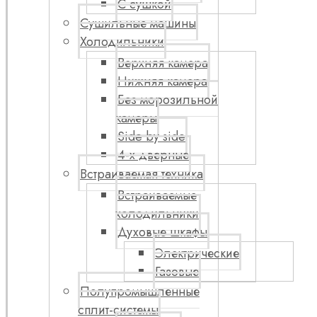
С сушкой
Сушильные машины
Холодильники
Верхняя камера
Нижняя камера
Без морозильной
камеры
Side by side
4-х дверные
Встраиваемая техника
Встраиваемые
холодильники
Духовые шкафы
Электрические
Газовые
Полупромышленные
сплит-системы