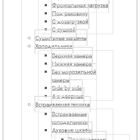
Фронтальная загрузка
Под раковину
С дозагрузкой
С сушкой
Сушильные машины
Холодильники
Верхняя камера
Нижняя камера
Без морозильной
камеры
Side by side
4-х дверные
Встраиваемая техника
Встраиваемые
холодильники
Духовые шкафы
Электрические