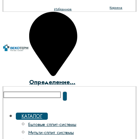
Корзина
Избранное
Определение...
КАТАЛОГ
Бытовые сплит-системы
Мульти-сплит системы