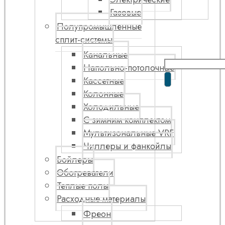
Газовые
Полупромышленные
сплит-системы
Канальные
Напольно-потолочные
Кассетные
Колонные
Холодильные
С зимним комплектом
Мультизональные VRF
Чиллеры и фанкойлы
Бойлеры
Обогреватели
Теплые полы
Расходные материалы
Фреон