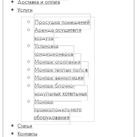
Доставка и оплата
Услуги
Просушка помещений
Аренда осушителя
воздуха
Установка
кондиционеров
Монтаж отопления
Монтаж теплых полов
Монтаж вентиляции
Монтаж блочно-
модульных котельных
Монтаж
промхолодильного
оборудования
Статьи
Контакты