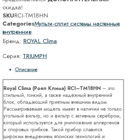
скидка!
SKU
RCI-TM18HN
Categories
Мульти-сплит системы настенные
внутренние
Бренд:
ROYAL Clima
Серия:
TRIUMPH
Описание
Royal
Clima
(Роял Клима)
RCI
–
TM
18
HN
– это
стильный, тонкий, а также надёжный внутренний
блок, обладающий приятным внешним видом.
Рассматриваемая модель имеет в наличии не только
угольный фильтр, но и фильтр с активным серебром,
который используется для уничтожения аллергенов
и споровых грибков. Такой прибор славится
широким внедрением японских технологий и