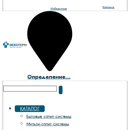
Корзина
Избранное
Определение...
КАТАЛОГ
Бытовые сплит-системы
Мульти-сплит системы