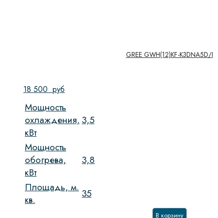
GREE GWH(12)KF-K3DNA5D/I
18 500
руб
Мощность
охлаждения,
3,5
кВт
Мощность
обогрева,
3,8
кВт
Площадь, м.
35
кв.
В корзину