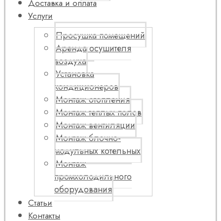
Доставка и оплата
Услуги
Просушка помещений
Аренда осушителя
воздуха
Установка
кондиционеров
Монтаж отопления
Монтаж теплых полов
Монтаж вентиляции
Монтаж блочно-
модульных котельных
Монтаж
промхолодильного
оборудования
Статьи
Контакты