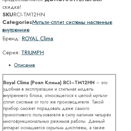
скидка!
SKU
RCI-TM12HN
Categories
Мульти-сплит системы настенные
внутренние
Бренд:
ROYAL Clima
Серия:
TRIUMPH
Описание
Royal
Clima
(Роял Клима)
RCI
–
TM
12
HN
– это
удобная в эксплуатации и стильная модель
внутреннего блока, относящегося к целой мульти-
сплит системе от того же производителя. Такой
прибор сможет порадовать даже самого
прихотливого пользователя в силу наличия четырёх
многофункциональных режимов работы. Данный
аппарат оснащается скрытым дисплеем, а также