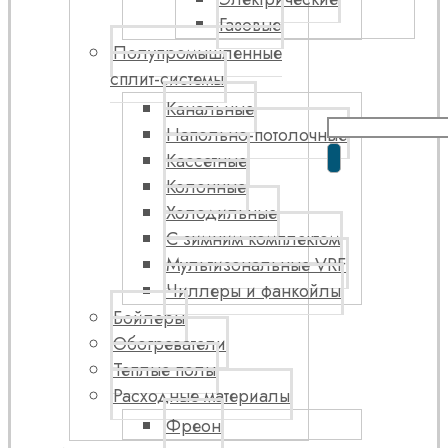
Газовые
Полупромышленные
сплит-системы
Канальные
Напольно-потолочные
Кассетные
Колонные
Холодильные
С зимним комплектом
Мультизональные VRF
Чиллеры и фанкойлы
Бойлеры
Обогреватели
Теплые полы
Расходные материалы
Фреон