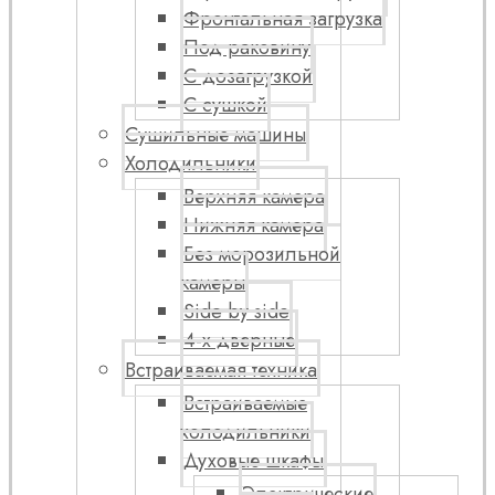
Фронтальная загрузка
Под раковину
С дозагрузкой
С сушкой
Сушильные машины
Холодильники
Верхняя камера
Нижняя камера
Без морозильной
камеры
Side by side
4-х дверные
Встраиваемая техника
Встраиваемые
холодильники
Духовые шкафы
Электрические