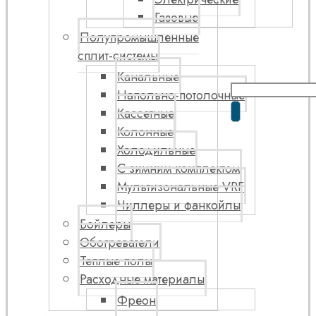
Газовые
Полупромышленные
сплит-системы
Канальные
Напольно-потолочные
Кассетные
Колонные
Холодильные
С зимним комплектом
Мультизональные VRF
Чиллеры и фанкойлы
Бойлеры
Обогреватели
Теплые полы
Расходные материалы
Фреон