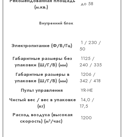
Рекомендованная площадь
до 58
(м.кв.)
Внутренний блок
1 / 230 /
Электропитание (Ф/В/Гц)
50
Габаритные размеры без
1125 /
упаковки (Ш/Г/В) (мм)
240 / 335
Габаритные размеры в
1206 /
упаковке (Ш/Г/В) (мм)
342 / 418
Пульт управления
YR-HE
Чистый вес / вес в упаковке
14,0 /
(кг)
17,5
Расход воздуха (высокая
1200
скорость) (м³/час)