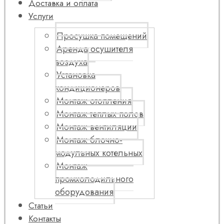
Доставка и оплата
Услуги
Просушка помещений
Аренда осушителя
воздуха
Установка
кондиционеров
Монтаж отопления
Монтаж теплых полов
Монтаж вентиляции
Монтаж блочно-
модульных котельных
Монтаж
промхолодильного
оборудования
Статьи
Контакты