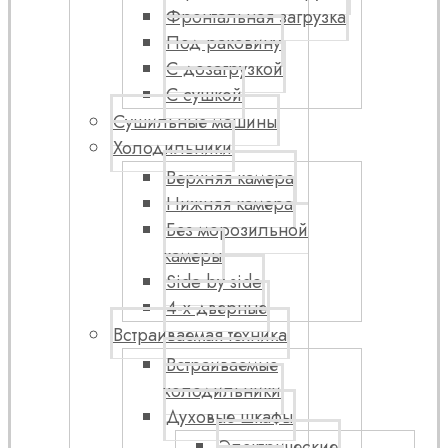
Фронтальная загрузка
Под раковину
С дозагрузкой
С сушкой
Сушильные машины
Холодильники
Верхняя камера
Нижняя камера
Без морозильной
камеры
Side by side
4-х дверные
Встраиваемая техника
Встраиваемые
холодильники
Духовые шкафы
Электрические