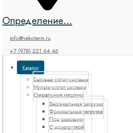
Определение...
info@vekoterm.ru
+7 (978) 221 64 46
Каталог
Бытовые сплит-системы
Мульти-сплит системы
Стиральные машины
Вертикальная загрузка
Фронтальная загрузка
Под раковину
С дозагрузкой