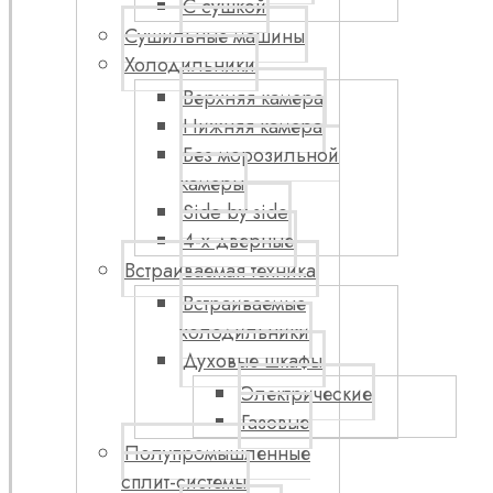
С сушкой
Сушильные машины
Холодильники
Верхняя камера
Нижняя камера
Без морозильной
камеры
Side by side
4-х дверные
Встраиваемая техника
Встраиваемые
холодильники
Духовые шкафы
Электрические
Газовые
Полупромышленные
сплит-системы