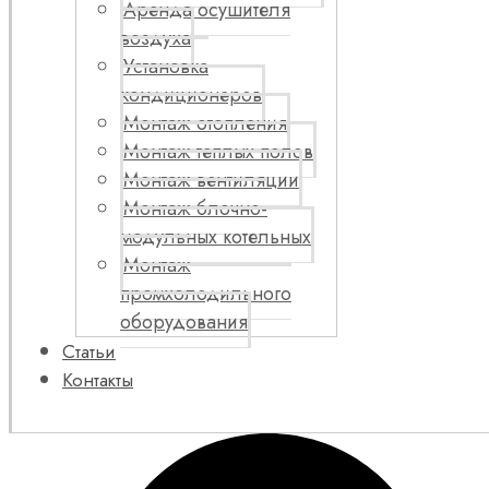
Аренда осушителя
воздуха
Установка
кондиционеров
Монтаж отопления
Монтаж теплых полов
Монтаж вентиляции
Монтаж блочно-
модульных котельных
Монтаж
промхолодильного
оборудования
Статьи
Контакты