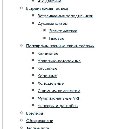
4-х дверные
Встраиваемая техника
Встраиваемые холодильники
Духовые шкафы
Электрические
Газовые
Полупромышленные сплит-системы
Канальные
Напольно-потолочные
Кассетные
Колонные
Холодильные
С зимним комплектом
Мультизональные VRF
Чиллеры и фанкойлы
Бойлеры
Обогреватели
Теплые полы