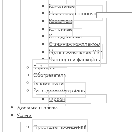
Канальные
Напольно-потолочные
Кассетные
Колонные
Холодильные
С зимним комплектом
Мультизональные VRF
Чиллеры и фанкойлы
Бойлеры
Обогреватели
Теплые полы
Расходные материалы
Фреон
Доставка и оплата
Услуги
Просушка помещений