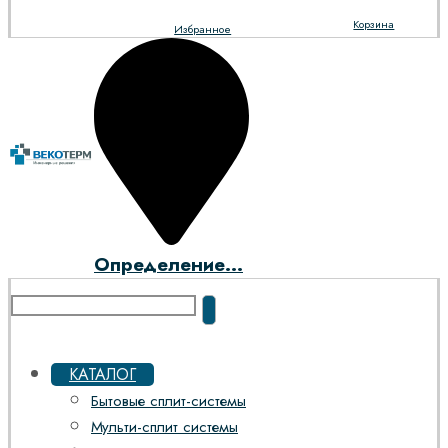
Корзина
Избранное
Определение...
КАТАЛОГ
Бытовые сплит-системы
Мульти-сплит системы