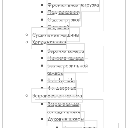
Фронтальная загрузка
Под раковину
С дозагрузкой
С сушкой
Сушильные машины
Холодильники
Верхняя камера
Нижняя камера
Без морозильной
камеры
Side by side
4-х дверные
Встраиваемая техника
Встраиваемые
холодильники
Духовые шкафы
Электрические