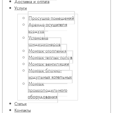
Доставка и оплата
Услуги
Просушка помещений
Аренда осушителя
воздуха
Установка
кондиционеров
Монтаж отопления
Монтаж теплых полов
Монтаж вентиляции
Монтаж блочно-
модульных котельных
Монтаж
промхолодильного
оборудования
Статьи
Контакты