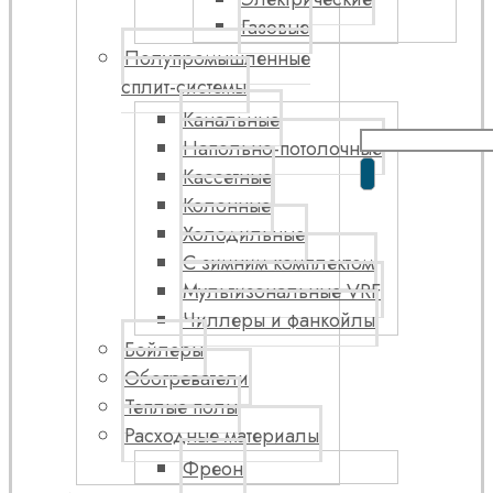
Газовые
Полупромышленные
сплит-системы
Канальные
Напольно-потолочные
Кассетные
Колонные
Холодильные
С зимним комплектом
Мультизональные VRF
Чиллеры и фанкойлы
Бойлеры
Обогреватели
Теплые полы
Расходные материалы
Фреон