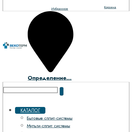
Корзина
Избранное
Определение...
КАТАЛОГ
Бытовые сплит-системы
Мульти-сплит системы