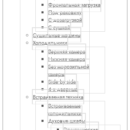
Фронтальная загрузка
Под раковину
С дозагрузкой
С сушкой
Сушильные машины
Холодильники
Верхняя камера
Нижняя камера
Без морозильной
камеры
Side by side
4-х дверные
Встраиваемая техника
Встраиваемые
холодильники
Духовые шкафы
Электрические