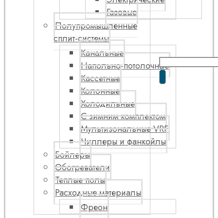
Газовые
Полупромышленные
сплит-системы
Канальные
Напольно-потолочные
Кассетные
Колонные
Холодильные
С зимним комплектом
Мультизональные VRF
Чиллеры и фанкойлы
Бойлеры
Обогреватели
Теплые полы
Расходные материалы
Фреон