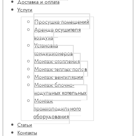
Доставка и оплата
Услуги
Просушка помещений
Аренда осушителя
воздуха
Установка
кондиционеров
Монтаж отопления
Монтаж теплых полов
Монтаж вентиляции
Монтаж блочно-
модульных котельных
Монтаж
промхолодильного
оборудования
Статьи
Контакты