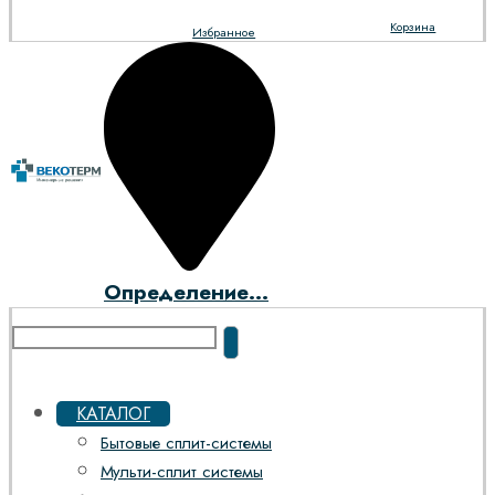
Корзина
Избранное
Определение...
КАТАЛОГ
Бытовые сплит-системы
Мульти-сплит системы