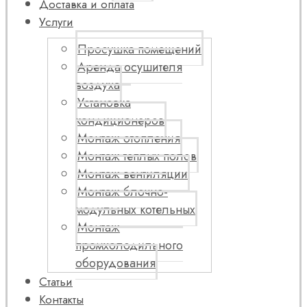
Доставка и оплата
Услуги
Просушка помещений
Аренда осушителя
воздуха
Установка
кондиционеров
Монтаж отопления
Монтаж теплых полов
Монтаж вентиляции
Монтаж блочно-
модульных котельных
Монтаж
промхолодильного
оборудования
Статьи
Контакты