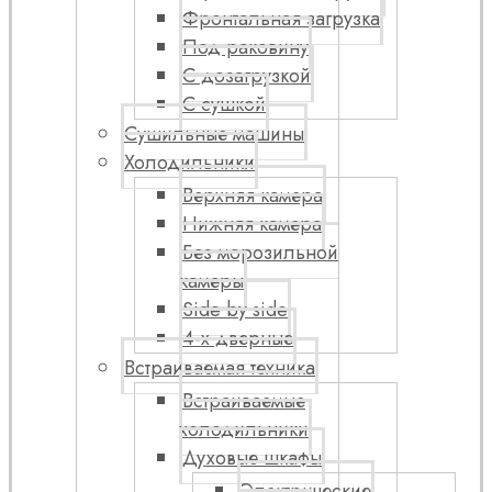
Фронтальная загрузка
Под раковину
С дозагрузкой
С сушкой
Сушильные машины
Холодильники
Верхняя камера
Нижняя камера
Без морозильной
камеры
Side by side
4-х дверные
Встраиваемая техника
Встраиваемые
холодильники
Духовые шкафы
Электрические