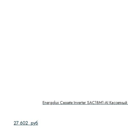
Energolux Cassete Inverter SAC18M1-AI Кассетный
27 602
руб