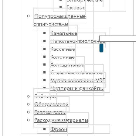
Газовые
Полупромышленные
сплит-системы
Канальные
Напольно-потолочные
Кассетные
Колонные
Холодильные
С зимним комплектом
Мультизональные VRF
Чиллеры и фанкойлы
Бойлеры
Обогреватели
Теплые полы
Расходные материалы
Фреон