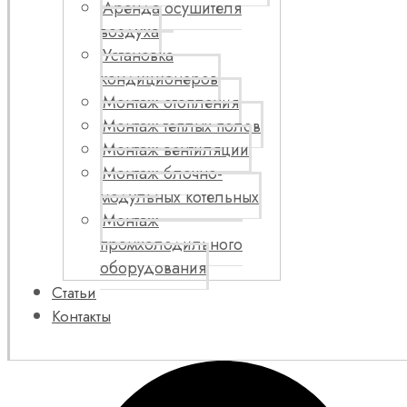
Аренда осушителя
воздуха
Установка
кондиционеров
Монтаж отопления
Монтаж теплых полов
Монтаж вентиляции
Монтаж блочно-
модульных котельных
Монтаж
промхолодильного
оборудования
Статьи
Контакты