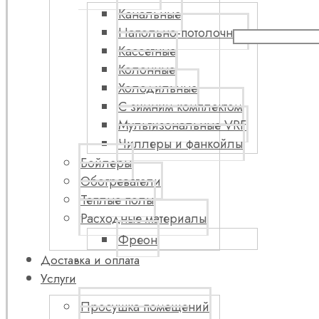
Канальные
Напольно-потолочные
Кассетные
Колонные
Холодильные
С зимним комплектом
Мультизональные VRF
Чиллеры и фанкойлы
Бойлеры
Обогреватели
Теплые полы
Расходные материалы
Фреон
Доставка и оплата
Услуги
Просушка помещений