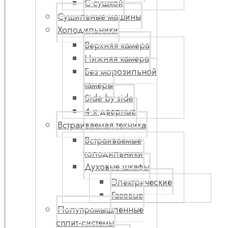
С сушкой
Сушильные машины
Холодильники
Верхняя камера
Нижняя камера
Без морозильной
камеры
Side by side
4-х дверные
Встраиваемая техника
Встраиваемые
холодильники
Духовые шкафы
Электрические
Газовые
Полупромышленные
сплит-системы