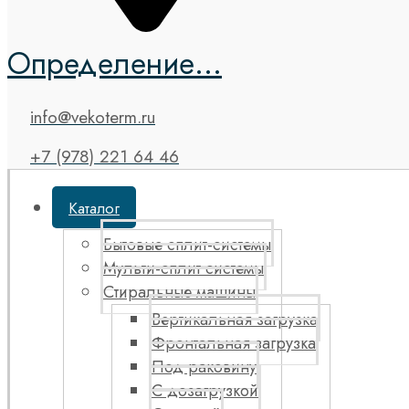
Определение...
info@vekoterm.ru
+7 (978) 221 64 46
Каталог
Бытовые сплит-системы
Мульти-сплит системы
Стиральные машины
Вертикальная загрузка
Фронтальная загрузка
Под раковину
С дозагрузкой