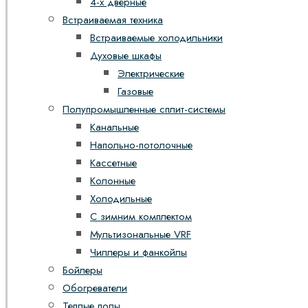
4-х дверные
Встраиваемая техника
Встраиваемые холодильники
Духовые шкафы
Электрические
Газовые
Полупромышленные сплит-системы
Канальные
Напольно-потолочные
Кассетные
Колонные
Холодильные
С зимним комплектом
Мультизональные VRF
Чиллеры и фанкойлы
Бойлеры
Обогреватели
Теплые полы