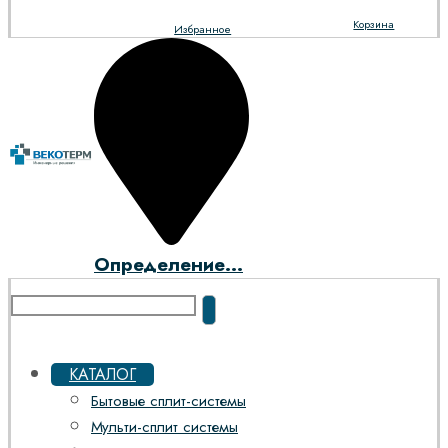
Корзина
Избранное
Определение...
КАТАЛОГ
Бытовые сплит-системы
Мульти-сплит системы