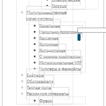
Газовые
Полупромышленные
сплит-системы
Канальные
Напольно-потолочные
Кассетные
Колонные
Холодильные
С зимним комплектом
Мультизональные VRF
Чиллеры и фанкойлы
Бойлеры
Обогреватели
Теплые полы
Расходные материалы
Фреон