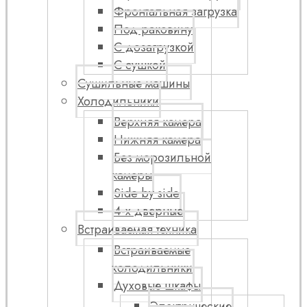
Фронтальная загрузка
Под раковину
С дозагрузкой
С сушкой
Сушильные машины
Холодильники
Верхняя камера
Нижняя камера
Без морозильной
камеры
Side by side
4-х дверные
Встраиваемая техника
Встраиваемые
холодильники
Духовые шкафы
Электрические