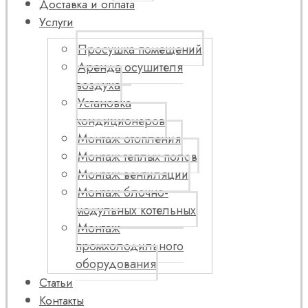
Доставка и оплата
Услуги
Просушка помещений
Аренда осушителя
воздуха
Установка
кондиционеров
Монтаж отопления
Монтаж теплых полов
Монтаж вентиляции
Монтаж блочно-
модульных котельных
Монтаж
промхолодильного
оборудования
Статьи
Контакты