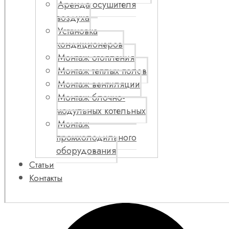
Аренда осушителя
воздуха
Установка
кондиционеров
Монтаж отопления
Монтаж теплых полов
Монтаж вентиляции
Монтаж блочно-
модульных котельных
Монтаж
промхолодильного
оборудования
Статьи
Контакты