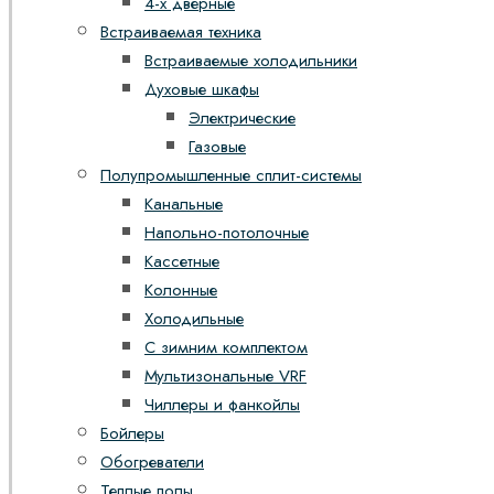
4-х дверные
Встраиваемая техника
Встраиваемые холодильники
Духовые шкафы
Электрические
Газовые
Полупромышленные сплит-системы
Канальные
Напольно-потолочные
Кассетные
Колонные
Холодильные
С зимним комплектом
Мультизональные VRF
Чиллеры и фанкойлы
Бойлеры
Обогреватели
Теплые полы