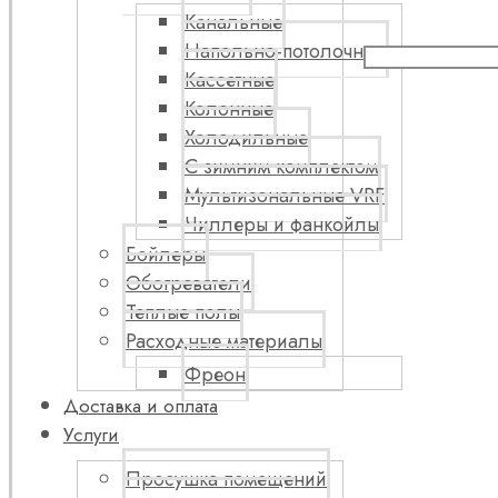
Канальные
Напольно-потолочные
Кассетные
Колонные
Холодильные
С зимним комплектом
Мультизональные VRF
Чиллеры и фанкойлы
Бойлеры
Обогреватели
Теплые полы
Расходные материалы
Фреон
Доставка и оплата
Услуги
Просушка помещений