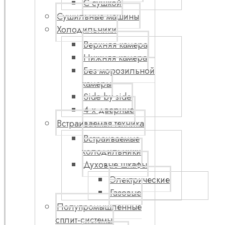
С сушкой
Сушильные машины
Холодильники
Верхняя камера
Нижняя камера
Без морозильной
камеры
Side by side
4-х дверные
Встраиваемая техника
Встраиваемые
холодильники
Духовые шкафы
Электрические
Газовые
Полупромышленные
сплит-системы