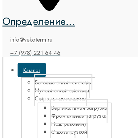
Определение...
info@vekoterm.ru
+7 (978) 221 64 46
Каталог
Бытовые сплит-системы
Мульти-сплит системы
Стиральные машины
Вертикальная загрузка
Фронтальная загрузка
Под раковину
С дозагрузкой