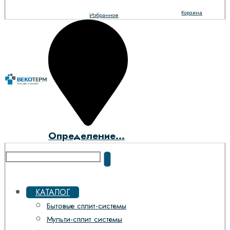
Корзина
Избранное
Определение...
КАТАЛОГ
Бытовые сплит-системы
Мульти-сплит системы