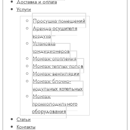
Доставка и оплата
Услуги
Просушка помещений
Аренда осушителя
воздуха
Установка
кондиционеров
Монтаж отопления
Монтаж теплых полов
Монтаж вентиляции
Монтаж блочно-
модульных котельных
Монтаж
промхолодильного
оборудования
Статьи
Контакты