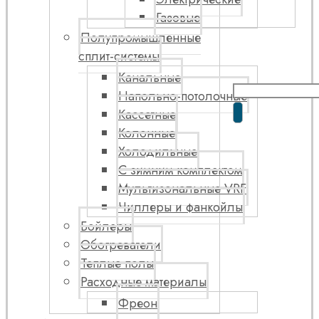
Газовые
Полупромышленные
сплит-системы
Канальные
Напольно-потолочные
Кассетные
Колонные
Холодильные
С зимним комплектом
Мультизональные VRF
Чиллеры и фанкойлы
Бойлеры
Обогреватели
Теплые полы
Расходные материалы
Фреон