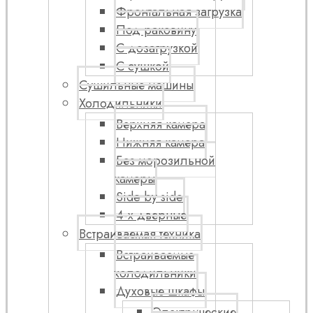
Фронтальная загрузка
Под раковину
С дозагрузкой
С сушкой
Сушильные машины
Холодильники
Верхняя камера
Нижняя камера
Без морозильной
камеры
Side by side
4-х дверные
Встраиваемая техника
Встраиваемые
холодильники
Духовые шкафы
Электрические