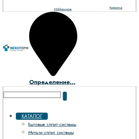
Корзина
Избранное
Определение...
КАТАЛОГ
Бытовые сплит-системы
Мульти-сплит системы