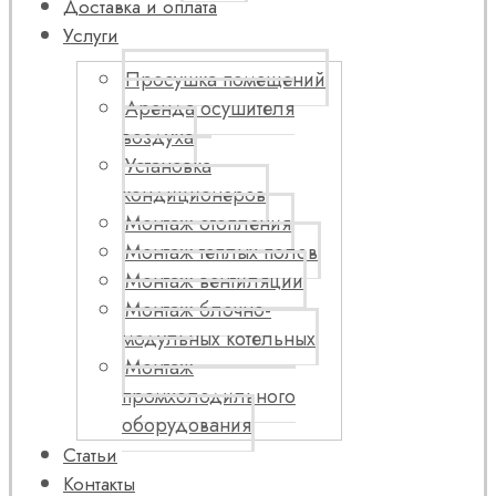
Доставка и оплата
Услуги
Просушка помещений
Аренда осушителя
воздуха
Установка
кондиционеров
Монтаж отопления
Монтаж теплых полов
Монтаж вентиляции
Монтаж блочно-
модульных котельных
Монтаж
промхолодильного
оборудования
Статьи
Контакты