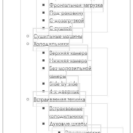
Фронтальная загрузка
Под раковину
С дозагрузкой
С сушкой
Сушильные машины
Холодильники
Верхняя камера
Нижняя камера
Без морозильной
камеры
Side by side
4-х дверные
Встраиваемая техника
Встраиваемые
холодильники
Духовые шкафы
Электрические