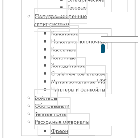
Газовые
Полупромышленные
сплит-системы
Канальные
Напольно-потолочные
Кассетные
Колонные
Холодильные
С зимним комплектом
Мультизональные VRF
Чиллеры и фанкойлы
Бойлеры
Обогреватели
Теплые полы
Расходные материалы
Фреон