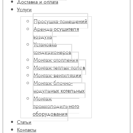
Доставка и оплата
Услуги
Просушка помещений
Аренда осушителя
воздуха
Установка
кондиционеров
Монтаж отопления
Монтаж теплых полов
Монтаж вентиляции
Монтаж блочно-
модульных котельных
Монтаж
промхолодильного
оборудования
Статьи
Контакты