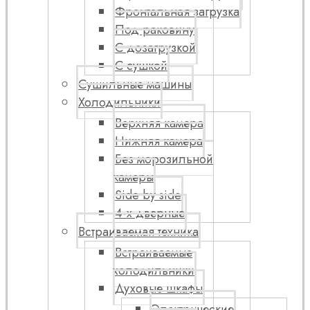
Фронтальная загрузка
Под раковину
С дозагрузкой
С сушкой
Сушильные машины
Холодильники
Верхняя камера
Нижняя камера
Без морозильной
камеры
Side by side
4-х дверные
Встраиваемая техника
Встраиваемые
холодильники
Духовые шкафы
Электрические