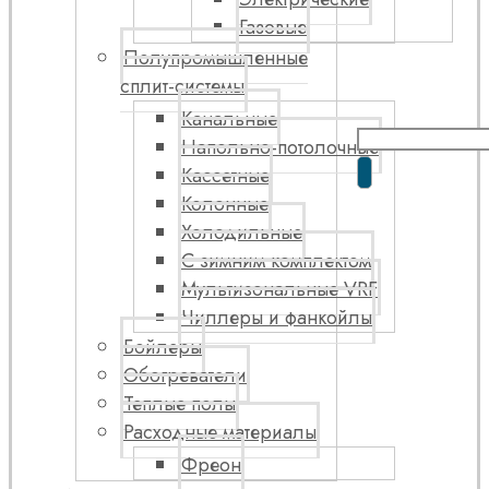
Газовые
Полупромышленные
сплит-системы
Канальные
Напольно-потолочные
Кассетные
Колонные
Холодильные
С зимним комплектом
Мультизональные VRF
Чиллеры и фанкойлы
Бойлеры
Обогреватели
Теплые полы
Расходные материалы
Фреон