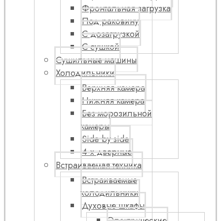
Фронтальная загрузка
Под раковину
С дозагрузкой
С сушкой
Сушильные машины
Холодильники
Верхняя камера
Нижняя камера
Без морозильной
камеры
Side by side
4-х дверные
Встраиваемая техника
Встраиваемые
холодильники
Духовые шкафы
Электрические