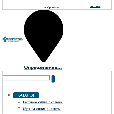
Корзина
Избранное
Определение...
КАТАЛОГ
Бытовые сплит-системы
Мульти-сплит системы