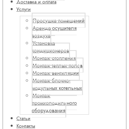
Доставка и оплата
Услуги
Просушка помещений
Аренда осушителя
воздуха
Установка
кондиционеров
Монтаж отопления
Монтаж теплых полов
Монтаж вентиляции
Монтаж блочно-
модульных котельных
Монтаж
промхолодильного
оборудования
Статьи
Контакты