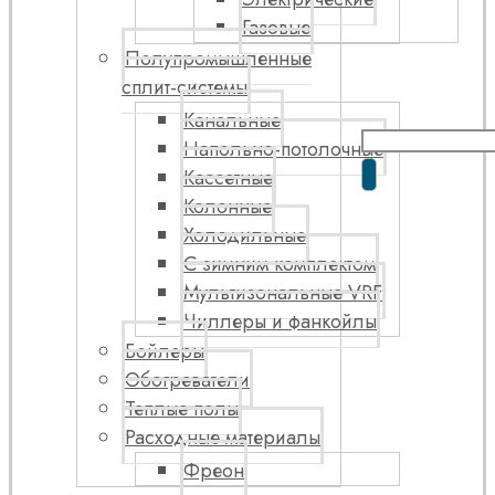
Газовые
Полупромышленные
сплит-системы
Канальные
Напольно-потолочные
Кассетные
Колонные
Холодильные
С зимним комплектом
Мультизональные VRF
Чиллеры и фанкойлы
Бойлеры
Обогреватели
Теплые полы
Расходные материалы
Фреон